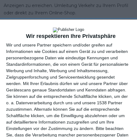
Anzeigen zu erreichen. Umleitung Verkehr zu Ihrem Profil
oder direkt zu Ihrem Online-Shop.
Wir respektieren Ihre Privatsphäre
Vorteile unserer
Wir und unsere Partner speichern und/oder greifen auf
Informationen wie Cookies auf einem Gerät zu und verarbeiten
Plattform
personenbezogene Daten wie eindeutige Kennungen und
Standardinformationen, die von einem Gerät für personalisierte
Werbung und Inhalte, Werbung und Inhaltsmessung,
Zielgruppenforschung und Serviceentwicklung gesendet
werden.
Mit Ihrer Erlaubnis dürfen wir und unsere Partner über
Gerätescans genaue Standortdaten und Kenndaten abfragen.
Sie können auf die entsprechende Schaltfläche klicken, um der
o. a. Datenverarbeitung durch uns und unsere 1538 Partner
zuzustimmen. Alternativ können Sie auf die entsprechende
Schaltfläche klicken, um die Einwilligung abzulehnen oder um
auf detailliertere Informationen zuzugreifen und um Ihre
Einstellungen vor der Zustimmung zu ändern.
Bitte beachten
Sie, dass die Verarbeitung mancher personenbezogener Daten