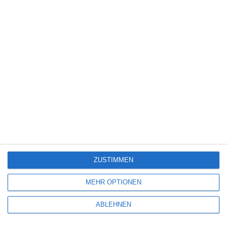
Unterstützung durch die Redakteure
des Portals reibungslos.
Bartłomiej
INSPIRE
ZUSTIMMEN
OTHERS
MEHR OPTIONEN
ABLEHNEN
Öffnen Sie sich neuen Empfängern