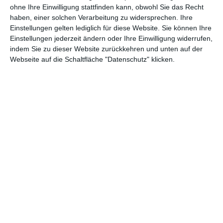
ohne Ihre Einwilligung stattfinden kann, obwohl Sie das Recht
haben, einer solchen Verarbeitung zu widersprechen. Ihre
Einstellungen gelten lediglich für diese Website. Sie können Ihre
Einstellungen jederzeit ändern oder Ihre Einwilligung widerrufen,
indem Sie zu dieser Website zurückkehren und unten auf der
Webseite auf die Schaltfläche "Datenschutz" klicken.
Neue Zielgruppen
Wir erreichen jeden Monat ein neues Publikum. Wir erhöhen
die organische und bezahlte Reichweite. Wir erreichen für
Menschen, die sich für Renovierung, Inneneinrichtung,
Raumgestaltung und Online-Shopping interessieren. Finden
Sie mit uns Ihre Zielgruppe und gewinnen Sie neue Kunden.