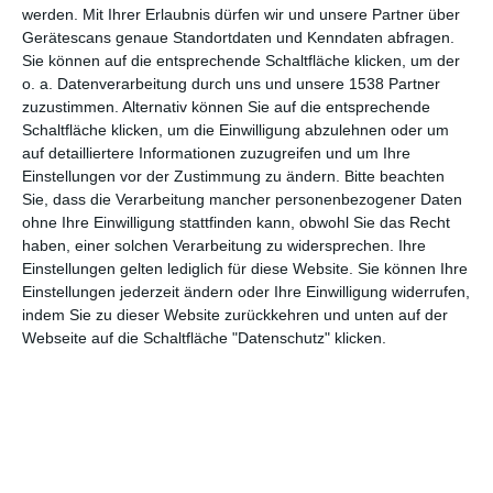
sich letztlich auf die visuelle Wahrnehmung der Küche und
werden.
Mit Ihrer Erlaubnis dürfen wir und unsere Partner über
die stilistische Konsistenz aus.
Gerätescans genaue Standortdaten und Kenndaten abfragen.
Sie können auf die entsprechende Schaltfläche klicken, um der
In Küchen, in denen Arbeitsplatten aus Holz oder
o. a. Datenverarbeitung durch uns und unsere 1538 Partner
Holzwerkstoffen dominieren, gibt es zahlreiche
zuzustimmen. Alternativ können Sie auf die entsprechende
Möglichkeiten. Angefangen bei extrem langlebigen Spülen
Schaltfläche klicken, um die Einwilligung abzulehnen oder um
auf detailliertere Informationen zuzugreifen und um Ihre
aus Stahl, die bis zu mehreren Jahrzehnten in
Einstellungen vor der Zustimmung zu ändern.
Bitte beachten
einwandfreiem Zustand bleiben und wechselnden Moden
Sie, dass die Verarbeitung mancher personenbezogener Daten
trotzen. In hellen und gemütlichen Küchen im
ohne Ihre Einwilligung stattfinden kann, obwohl Sie das Recht
skandinavischen Stil ist eine Spüle in Weiß, Beige oder Ecru
haben, einer solchen Verarbeitung zu widersprechen. Ihre
eine gute Idee. Für moderne Küchen, in denen die
Einstellungen gelten lediglich für diese Website. Sie können Ihre
Arbeitsplatte aus Holz die Hauptrolle spielt, ist eine
Einstellungen jederzeit ändern oder Ihre Einwilligung widerrufen,
kontrastierende Spüle in dunklem Schwarz ideal. Diese
indem Sie zu dieser Website zurückkehren und unten auf der
Webseite auf die Schaltfläche "Datenschutz" klicken.
Farbkombination wirkt sehr elegant.
Arbeitsplatten - Typ Holz
Ideen