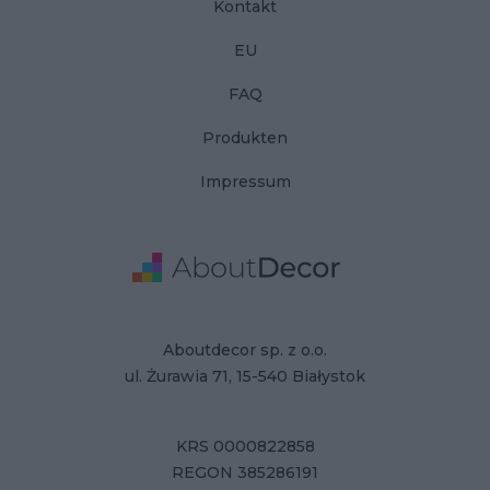
Kontakt
EU
FAQ
Produkten
Impressum
Adresse
Firmendaten
Aboutdecor sp. z o.o.
ul. Żurawia 71, 15-540 Białystok
KRS 0000822858
REGON 385286191