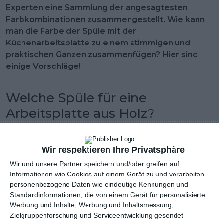
Experten eine Sammlung der angesagtesten
Farbkombinationen zusammengestellt. Wie kann
man die Farbe der Spüle mit der
Küchenarbeitsplatte zu einem stimmigen und
praktischen Ganzen zusammenfügen? Hier sind
einige Vorschläge!
Welche Spüle für eine
Arbeitsplatte aus Holz?
Die Küchenarbeitsplatte ist der Teil der Küchengestaltung,
der als entscheidend gilt. Unter ihrer Farbe und ihrem Stil
Wir respektieren Ihre Privatsphäre
wählen wir die anderen Gestaltungselemente aus - wie zum
Wir und unsere Partner speichern und/oder greifen auf
Beispiel die Spüle. Sowohl bei der Arbeitsfläche als auch bei
Informationen wie Cookies auf einem Gerät zu und verarbeiten
der Spüle ist die Anzahl der Materialien, aus denen sie
personenbezogene Daten wie eindeutige Kennungen und
Standardinformationen, die von einem Gerät für personalisierte
hergestellt werden können, wirklich enorm. Auch ihre Form
Werbung und Inhalte, Werbung und Inhaltsmessung,
und Positionierung sind wichtig. All diese Aspekte wirken
Zielgruppenforschung und Serviceentwicklung gesendet