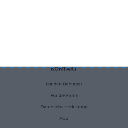
Moderne Garderobe
Kleine Küche
Moderner Flur
Traum-Schlafzimmer
Rosa Babyzimmer
KONTAKT
Für den Benutzer
Für die Firma
Datenschutzerklärung
AGB