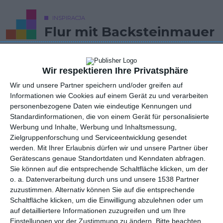
INSPIRACJA
Flur mit Backsteinmauer
Ein kleiner Flur im Vintage-Stil mit einer Backsteinwand.
Wir respektieren Ihre Privatsphäre
Wir und unsere Partner speichern und/oder greifen auf
AUTOR: Redakcja AboutDecor
Informationen wie Cookies auf einem Gerät zu und verarbeiten
personenbezogene Daten wie eindeutige Kennungen und
ZU DEN FAVORITEN HINZUFÜGEN
Standardinformationen, die von einem Gerät für personalisierte
Werbung und Inhalte, Werbung und Inhaltsmessung,
TEILEN
Zielgruppenforschung und Serviceentwicklung gesendet
werden.
Mit Ihrer Erlaubnis dürfen wir und unsere Partner über
Gerätescans genaue Standortdaten und Kenndaten abfragen.
Kommentare
STELLE EINE FRAGE
Sie können auf die entsprechende Schaltfläche klicken, um der
o. a. Datenverarbeitung durch uns und unsere 1538 Partner
zuzustimmen. Alternativ können Sie auf die entsprechende
Schaltfläche klicken, um die Einwilligung abzulehnen oder um
auf detailliertere Informationen zuzugreifen und um Ihre
Einstellungen vor der Zustimmung zu ändern.
Bitte beachten