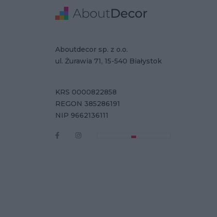
Stopka
Adresse
Firmendaten
Aboutdecor sp. z o.o.
ul. Żurawia 71, 15-540 Białystok
KRS 0000822858
REGON 385286191
NIP 9662136111