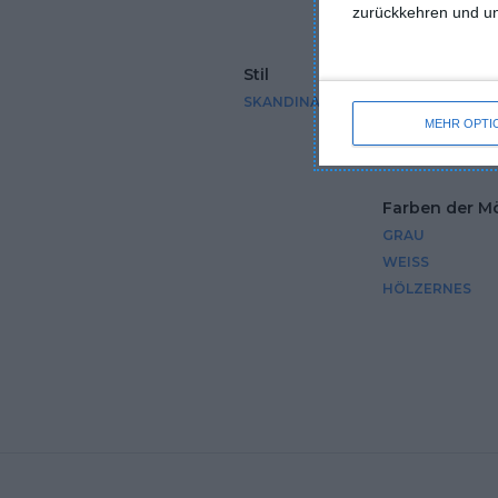
zurückkehren und unt
Stil
Abmessu
SKANDINAVISCH
MITTEL
MEHR OPTI
Farben der M
GRAU
WEISS
HÖLZERNES