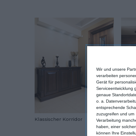
Wir und unsere Part
verarbeiten persone
Gerät für personali
Serviceentwicklung 
genaue Standortdate
o. a. Datenverarbei
entsprechende Schalt
zuzugreifen und um 
Klassischer Korridor
Rustik
Verarbeitung manche
Zu den Fav
haben, einer solchen
können Ihre Einstell