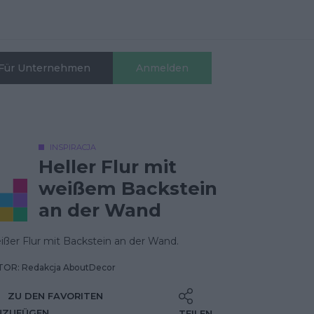
Für Unternehmen
Anmelden
INSPIRACJA
Heller Flur mit
weißem Backstein
an der Wand
ßer Flur mit Backstein an der Wand.
OR: Redakcja AboutDecor
ZU DEN FAVORITEN
NZUFÜGEN
TEILEN