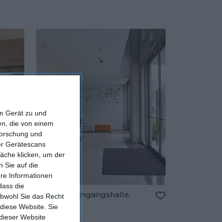
em Gerät zu und
n, die von einem
forschung und
ber Gerätescans
äche klicken, um der
 Sie auf die
ere Informationen
dass die
d
Moderne Eingangshalle.
obwohl Sie das Recht
Zu den Favorite
 diese Website. Sie
Zu den Favoriten hinzufügen
 dieser Website