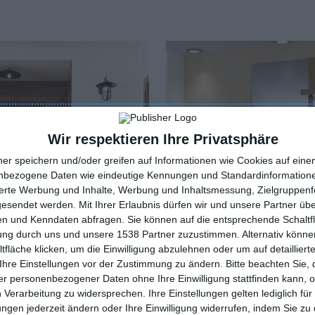
Wir respektieren Ihre Privatsphäre
ner speichern und/oder greifen auf Informationen wie Cookies auf ein
nbezogene Daten wie eindeutige Kennungen und Standardinformatione
sierte Werbung und Inhalte, Werbung und Inhaltsmessung, Zielgruppen
gesendet werden.
Mit Ihrer Erlaubnis dürfen wir und unsere Partner ü
n und Kenndaten abfragen. Sie können auf die entsprechende Schaltfl
tung durch uns und unsere 1538 Partner zuzustimmen. Alternativ können
fläche klicken, um die Einwilligung abzulehnen oder um auf detailliert
Ihre Einstellungen vor der Zustimmung zu ändern.
Bitte beachten Sie, 
Moderner Flur in Beige un
aler Korridor
r personenbezogener Daten ohne Ihre Einwilligung stattfinden kann, 
Braun
oriten hinzufügen
Zu den Favoriten hinzufügen
 Verarbeitung zu widersprechen. Ihre Einstellungen gelten lediglich für
ungen jederzeit ändern oder Ihre Einwilligung widerrufen, indem Sie zu