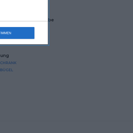
Bodens
Wandfarbe
WEISS
TIMMEN
tung
SCHRANK
RBÜGEL