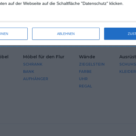
en auf der Webseite auf die Schaltfläche "Datenschutz" klicken.
ngen
Boden
Windows
Farbe des 
KACHELN
VORHÄNGE
HELLES
ONEN
ABLEHNEN
ZUS
TEPPICHBODEN
öbel
Möbel für den Flur
Wände
Ausrüs
SCHRANK
ZIEGELSTEIN
SCHUH
BANK
FARBE
KLEIDE
AUFHÄNGER
UHR
REGAL