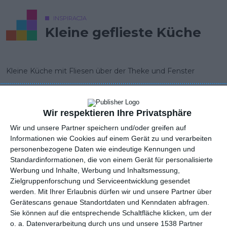
INSPIRACJA
Kleine geflieste Küche
Kleine Küche mit Fliesen über der Theke und Fenster
AUTOR: Redakcja AboutDecor
ZU DEN FAVORITEN HINZUFÜGEN
Wir respektieren Ihre Privatsphäre
Wir und unsere Partner speichern und/oder greifen auf
TEILEN
Informationen wie Cookies auf einem Gerät zu und verarbeiten
personenbezogene Daten wie eindeutige Kennungen und
Standardinformationen, die von einem Gerät für personalisierte
Kommentare
Werbung und Inhalte, Werbung und Inhaltsmessung,
STELLE EINE FRAGE
Zielgruppenforschung und Serviceentwicklung gesendet
werden.
Mit Ihrer Erlaubnis dürfen wir und unsere Partner über
Gerätescans genaue Standortdaten und Kenndaten abfragen.
Sie können auf die entsprechende Schaltfläche klicken, um der
o. a. Datenverarbeitung durch uns und unsere 1538 Partner