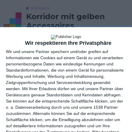
INSPIRACJA
Korridor mit gelben
Accessoires
Wir respektieren Ihre Privatsphäre
Weißer Flur mit gelbem Sessel.
Wir und unsere Partner speichern und/oder greifen auf
Informationen wie Cookies auf einem Gerät zu und verarbeiten
AUTOR: Redakcja AboutDecor
personenbezogene Daten wie eindeutige Kennungen und
Standardinformationen, die von einem Gerät für personalisierte
ZU DEN FAVORITEN HINZUFÜGEN
Werbung und Inhalte, Werbung und Inhaltsmessung,
Zielgruppenforschung und Serviceentwicklung gesendet
TEILEN
werden.
Mit Ihrer Erlaubnis dürfen wir und unsere Partner über
Gerätescans genaue Standortdaten und Kenndaten abfragen.
Sie können auf die entsprechende Schaltfläche klicken, um der
Kommentare
STELLE EINE FRAGE
o. a. Datenverarbeitung durch uns und unsere 1538 Partner
zuzustimmen. Alternativ können Sie auf die entsprechende
Schaltfläche klicken, um die Einwilligung abzulehnen oder um
auf detailliertere Informationen zuzugreifen und um Ihre
Einstellungen vor der Zustimmung zu ändern.
Bitte beachten