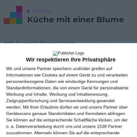
INSPIRACJA
Küche mit einer Blume
Helle Küche mit Blume und Insel
AUTOR: Redakcja AboutDecor
Wir respektieren Ihre Privatsphäre
ZU DEN FAVORITEN HINZUFÜGEN
Wir und unsere Partner speichern und/oder greifen auf
Informationen wie Cookies auf einem Gerät zu und verarbeiten
TEILEN
personenbezogene Daten wie eindeutige Kennungen und
Standardinformationen, die von einem Gerät für personalisierte
Werbung und Inhalte, Werbung und Inhaltsmessung,
Kommentare
Zielgruppenforschung und Serviceentwicklung gesendet
STELLE EINE FRAGE
werden.
Mit Ihrer Erlaubnis dürfen wir und unsere Partner über
Gerätescans genaue Standortdaten und Kenndaten abfragen.
Sie können auf die entsprechende Schaltfläche klicken, um der
o. a. Datenverarbeitung durch uns und unsere 1538 Partner
zuzustimmen. Alternativ können Sie auf die entsprechende