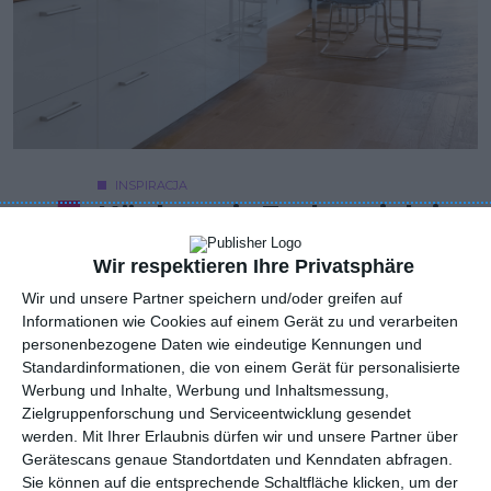
INSPIRACJA
Küche mit Essbereich in
einem Mehrfamilienhaus
Wir respektieren Ihre Privatsphäre
Wir und unsere Partner speichern und/oder greifen auf
Informationen wie Cookies auf einem Gerät zu und verarbeiten
Küche mit Essbereich in Blockbauweise und 3d-Fliesen über
personenbezogene Daten wie eindeutige Kennungen und
der Küchenarbeitsplatte
Standardinformationen, die von einem Gerät für personalisierte
Werbung und Inhalte, Werbung und Inhaltsmessung,
AUTOR: Redakcja AboutDecor
Zielgruppenforschung und Serviceentwicklung gesendet
werden.
Mit Ihrer Erlaubnis dürfen wir und unsere Partner über
ZU DEN FAVORITEN HINZUFÜGEN
Gerätescans genaue Standortdaten und Kenndaten abfragen.
Sie können auf die entsprechende Schaltfläche klicken, um der
TEILEN