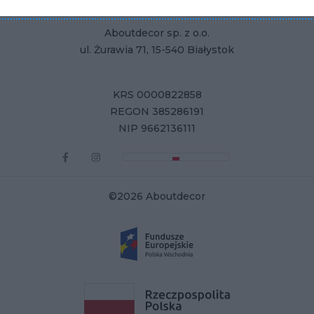
Aboutdecor sp. z o.o.
ul. Żurawia 71, 15-540 Białystok
KRS 0000822858
REGON 385286191
NIP 9662136111
©2026 Aboutdecor