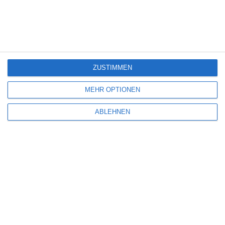
Arbeitsplatten-Typ
Wand über der
Arbeitsplatte
LAMINIERT
HOLZ
FLIESEN
GLAS
ZUSTIMMEN
Agd
Spülbecken
GEBÄUDE
EINKAMMERN
MEHR OPTIONEN
PLATZ
ABLEHNEN
Farbe der Spüle
Farbe der Tischplatte
WEISS
WEISS
Stil
Beleuchtung
GLAMOUR
LED
SKANDINAVISCH
HÄNGELAMPEN
MODERN
Farbe des Bodens
DUNKELHEIT