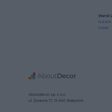
Wand üb
FLIESEN
FARBE
Stopka
Adresse
Firmendaten
Aboutdecor sp. z o.o.
ul. Żurawia 71, 15-540 Białystok