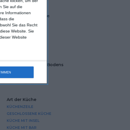
äche klicken, um der
 Sie auf die
ere Informationen
Farbe der Tischplatte
dass die
HOLZ
obwohl Sie das Recht
 diese Website. Sie
 dieser Website
Farbe des Bodens
ONTEN
GEMISCHT
TIMMEN
N
Art der Küche
KÜCHENZEILE
GESCHLOSSENE KÜCHE
KÜCHE MIT INSEL
KÜCHE MIT BAR