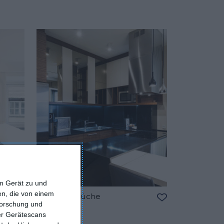
em Gerät zu und
n, die von einem
Moderne Küche
forschung und
Zu den Favoriten hinzufügen
Zu den Favorite
ber Gerätescans