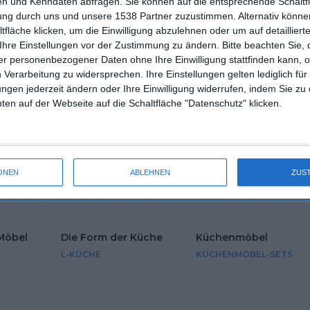
n und Kenndaten abfragen. Sie können auf die entsprechende Schaltfl
tung durch uns und unsere 1538 Partner zuzustimmen. Alternativ können
fläche klicken, um die Einwilligung abzulehnen oder um auf detailliert
en
Boden
Beleuchtung
Agd
Ihre Einstellungen vor der Zustimmung zu ändern.
Bitte beachten Sie, 
HÖLZERNES
HÄNGELAMPEN
GEBÄUDE
r personenbezogener Daten ohne Ihre Einwilligung stattfinden kann, 
 Verarbeitung zu widersprechen. Ihre Einstellungen gelten lediglich für
ungen jederzeit ändern oder Ihre Einwilligung widerrufen, indem Sie zu
en auf der Webseite auf die Schaltfläche "Datenschutz" klicken.
r Fronten
Lackierte Fronten
Fronten Typ
MATT
LACKIERTE MÖBELFR
ONEN
ABLEHNEN
ZUS
ACRYL-MÖBELFRONTE
Möbel
Die Form der Küche
Küchenmöbel
L-KÜCHE
KÜCHENMÖBEL-SETS