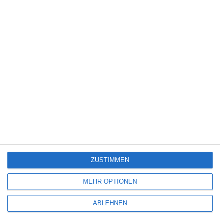
Lackierte Fronten
Fronten Typ
MATT
MÖBELFRONTEN AUS HOLZ
Wandfarbe
Farben der Möbel
BEIGE
GRAU
Art der Küche
Wand über der
Arbeitsplatte
KÜCHENZEILE
FLIESEN
GLAS
STEIN
Wände
FARBE
ZUSTIMMEN
STEIN
MEHR OPTIONEN
MOSAIK
ABLEHNEN