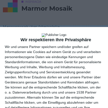
INSPIRACJA
Marmor Mosaik
Marmormosaik über Arbeitsplatte
AUTOR: Redakcja AboutDecor
Wir respektieren Ihre Privatsphäre
ZU DEN FAVORITEN HINZUFÜGEN
Wir und unsere Partner speichern und/oder greifen auf
Informationen wie Cookies auf einem Gerät zu und verarbeiten
TEILEN
personenbezogene Daten wie eindeutige Kennungen und
Standardinformationen, die von einem Gerät für personalisierte
Werbung und Inhalte, Werbung und Inhaltsmessung,
Kommentare
Zielgruppenforschung und Serviceentwicklung gesendet
STELLE EINE FRAGE
werden.
Mit Ihrer Erlaubnis dürfen wir und unsere Partner über
Gerätescans genaue Standortdaten und Kenndaten abfragen.
Sie können auf die entsprechende Schaltfläche klicken, um der
o. a. Datenverarbeitung durch uns und unsere 1538 Partner
zuzustimmen. Alternativ können Sie auf die entsprechende
Andere Inspirationen
Schaltfläche klicken, um die Einwilligung abzulehnen oder um
auf detailliertere Informationen zuzugreifen und um Ihre