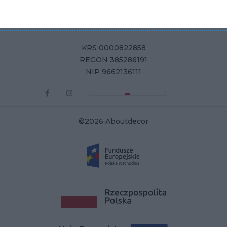
Aboutdecor sp. z o.o.
ul. Żurawia 71, 15-540 Białystok
KRS 0000822858
REGON 385286191
NIP 9662136111
©2026 Aboutdecor