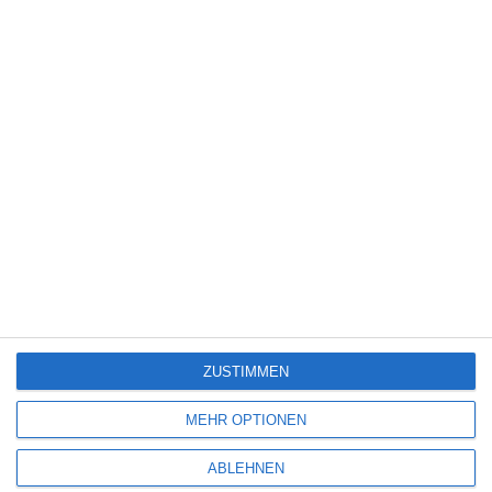
Wände
Abmessungen
FARBE
KLEIN
Alter des Kindes
Für wen
ZIMMER FÜR EIN 2-JÄHRIGES
FÜR EIN MÄDCHEN
KIND
FÜR EINEN JUNGEN
ZIMMER FÜR EIN 3-JÄHRIGES
KIND
ZIMMER FÜR EINEN 4-JÄHRIGEN
ZIMMER FÜR EINEN 5-JÄHRIGEN
Einrichtung eines
Stil
Kinderzimmers
RETRO
MÖBEL
ZUSTIMMEN
Farbe des Bodens
MEHR OPTIONEN
HELLES
ABLEHNEN