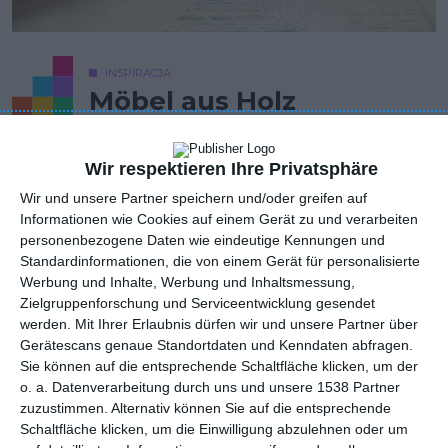
INSPIRACJA
Möbel aus Holz
Wir respektieren Ihre Privatsphäre
Kleine Holzmöbel
Wir und unsere Partner speichern und/oder greifen auf
AUTOR: Redakcja AboutDecor
Informationen wie Cookies auf einem Gerät zu und verarbeiten
personenbezogene Daten wie eindeutige Kennungen und
ZU DEN FAVORITEN HINZUFÜGEN
Standardinformationen, die von einem Gerät für personalisierte
Werbung und Inhalte, Werbung und Inhaltsmessung,
TEILEN
Zielgruppenforschung und Serviceentwicklung gesendet
werden.
Mit Ihrer Erlaubnis dürfen wir und unsere Partner über
Gerätescans genaue Standortdaten und Kenndaten abfragen.
Kommentare
Sie können auf die entsprechende Schaltfläche klicken, um der
STELLE EINE FRAGE
o. a. Datenverarbeitung durch uns und unsere 1538 Partner
zuzustimmen. Alternativ können Sie auf die entsprechende
Schaltfläche klicken, um die Einwilligung abzulehnen oder um