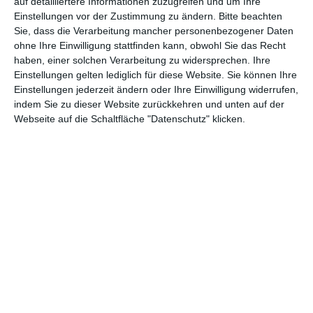
auf detailliertere Informationen zuzugreifen und um Ihre
Einstellungen vor der Zustimmung zu ändern.
Bitte beachten
Andere Inspirationen
Sie, dass die Verarbeitung mancher personenbezogener Daten
ohne Ihre Einwilligung stattfinden kann, obwohl Sie das Recht
haben, einer solchen Verarbeitung zu widersprechen. Ihre
Einstellungen gelten lediglich für diese Website. Sie können Ihre
Einstellungen jederzeit ändern oder Ihre Einwilligung widerrufen,
indem Sie zu dieser Website zurückkehren und unten auf der
Webseite auf die Schaltfläche "Datenschutz" klicken.
Limonengrünes
Rosa
Kinderzimmer
Dachgeschosszimmer
Zu den Favoriten hinzufügen
für ein Mädchen
Zu