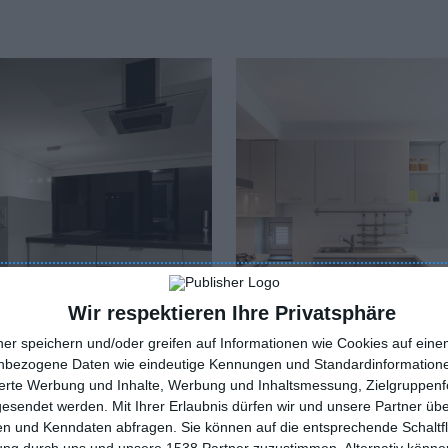
Wir respektieren Ihre Privatsphäre
ner speichern und/oder greifen auf Informationen wie Cookies auf ein
nbezogene Daten wie eindeutige Kennungen und Standardinformatione
sierte Werbung und Inhalte, Werbung und Inhaltsmessung, Zielgruppen
rz-weiße Küche
Graue Küche
gesendet werden.
Mit Ihrer Erlaubnis dürfen wir und unsere Partner ü
oriten hinzufügen
Zu den Favoriten hinzufügen
n und Kenndaten abfragen. Sie können auf die entsprechende Schaltfl
tung durch uns und unsere 1538 Partner zuzustimmen. Alternativ können