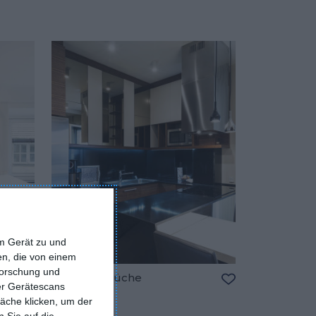
em Gerät zu und
n, die von einem
forschung und
Moderne Küche
ber Gerätescans
Zu den Favoriten hinzufügen
Zu den Favorite
äche klicken, um der
 Sie auf die