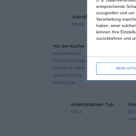
entsprechende Schalt
zuzugreifen und um 
Wandfarbe
Farben de
Verarbeitung manche
BEIGE
HÖLZERNE
haben, einer solchen
können Ihre Einstell
zurückkehren und unt
Art der Küche
Küchenm
KÜCHENZEILE
KÜCHENMÖ
GESCHLOSSENE KÜCHE
KÜCHE MIT BAR
MEHR OPTI
BLINDE KÜCHE
ECKKÜCHE
Arbeitsplatten-Typ
Wan
HOLZ
BE
FAR