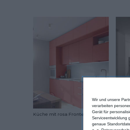
Wir und unsere Part
verarbeiten persone
Gerät für personali
Küche mit rosa Fronten
Schwa
Serviceentwicklung 
Zu den Fav
genaue Standortdate
o. a. Datenverarbei