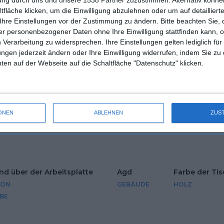
fläche klicken, um die Einwilligung abzulehnen oder um auf detailliert
Ihre Einstellungen vor der Zustimmung zu ändern.
Bitte beachten Sie, 
r Möbel
Boden
Wände
Abmessungen
r personenbezogener Daten ohne Ihre Einwilligung stattfinden kann, 
S
PANEELE
FARBE
KLEIN
 Verarbeitung zu widersprechen. Ihre Einstellungen gelten lediglich für
ungen jederzeit ändern oder Ihre Einwilligung widerrufen, indem Sie zu
en auf der Webseite auf die Schaltfläche "Datenschutz" klicken.
öbel
Fronten Typ
Lackierte Fro
BEL-SETS
MÖBELFRONTEN AUS HOLZ
MATT
ONEN
ABLEHNEN
ZUS
d über der Arbeitsplatte
Agd
Farbe der Tis
TON
GEBÄUDE
HOLZ
BE