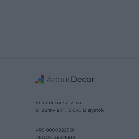
Stopka
Adresse
Firmendaten
Aboutdecor sp. z o.o.
ul. Żurawia 71, 15-540 Białystok
KRS 0000822858
REGON 385286191