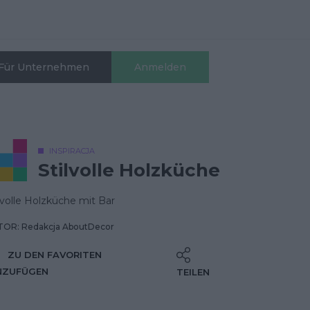
Für Unternehmen
Anmelden
INSPIRACJA
Stilvolle Holzküche
lvolle Holzküche mit Bar
OR: Redakcja AboutDecor
ZU DEN FAVORITEN
NZUFÜGEN
TEILEN