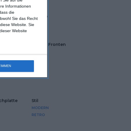
ere Informationen
dass die
Die Form der Küche
obwohl Sie das Recht
U-FÖRMIGE KÜCHE
 diese Website. Sie
 dieser Website
nten
Farben der Fronten
BUCHE
WALNUSS
TIMMEN
chplatte
Stil
MODERN
RETRO