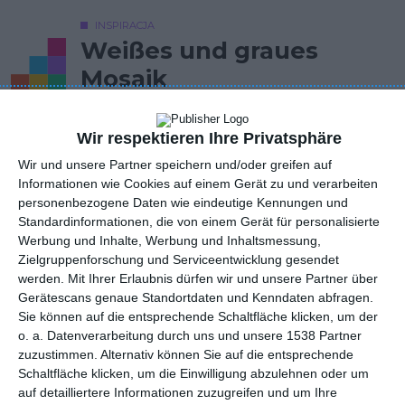
INSPIRACJA
Weißes und graues
Mosaik
Wir respektieren Ihre Privatsphäre
Weißes und graues Mosaik in der Küche
Wir und unsere Partner speichern und/oder greifen auf
AUTOR: Redakcja AboutDecor
Informationen wie Cookies auf einem Gerät zu und verarbeiten
personenbezogene Daten wie eindeutige Kennungen und
ZU DEN FAVORITEN HINZUFÜGEN
Standardinformationen, die von einem Gerät für personalisierte
Werbung und Inhalte, Werbung und Inhaltsmessung,
TEILEN
Zielgruppenforschung und Serviceentwicklung gesendet
werden.
Mit Ihrer Erlaubnis dürfen wir und unsere Partner über
Gerätescans genaue Standortdaten und Kenndaten abfragen.
Sie können auf die entsprechende Schaltfläche klicken, um der
Kommentare
STELLE EINE FRAGE
o. a. Datenverarbeitung durch uns und unsere 1538 Partner
zuzustimmen. Alternativ können Sie auf die entsprechende
Schaltfläche klicken, um die Einwilligung abzulehnen oder um
auf detailliertere Informationen zuzugreifen und um Ihre