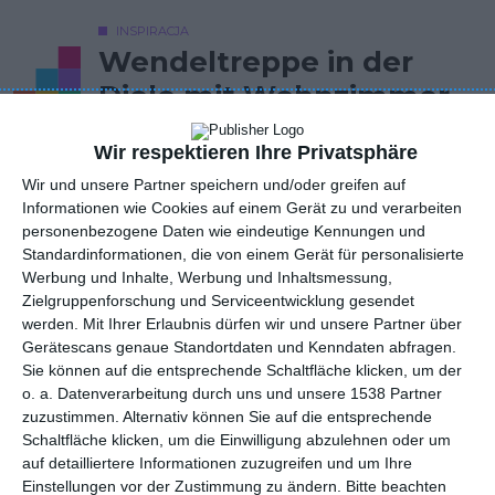
INSPIRACJA
Wendeltreppe in der
Diele mit Wohnzimmer
Wir respektieren Ihre Privatsphäre
Elegante, moderne Diele mit Wohnzimmer, mit
Wir und unsere Partner speichern und/oder greifen auf
Wendeltreppe, in Brauntönen.
Informationen wie Cookies auf einem Gerät zu und verarbeiten
personenbezogene Daten wie eindeutige Kennungen und
AUTOR: Redakcja AboutDecor
Standardinformationen, die von einem Gerät für personalisierte
Werbung und Inhalte, Werbung und Inhaltsmessung,
ZU DEN FAVORITEN HINZUFÜGEN
Zielgruppenforschung und Serviceentwicklung gesendet
werden.
Mit Ihrer Erlaubnis dürfen wir und unsere Partner über
TEILEN
Gerätescans genaue Standortdaten und Kenndaten abfragen.
Sie können auf die entsprechende Schaltfläche klicken, um der
o. a. Datenverarbeitung durch uns und unsere 1538 Partner
Kommentare
zuzustimmen. Alternativ können Sie auf die entsprechende
STELLE EINE FRAGE
Schaltfläche klicken, um die Einwilligung abzulehnen oder um
auf detailliertere Informationen zuzugreifen und um Ihre
Einstellungen vor der Zustimmung zu ändern.
Bitte beachten