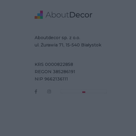
Stopka
Adresse
Firmendaten
Aboutdecor sp. z o.o.
ul. Żurawia 71, 15-540 Białystok
KRS 0000822858
REGON 385286191
NIP 9662136111