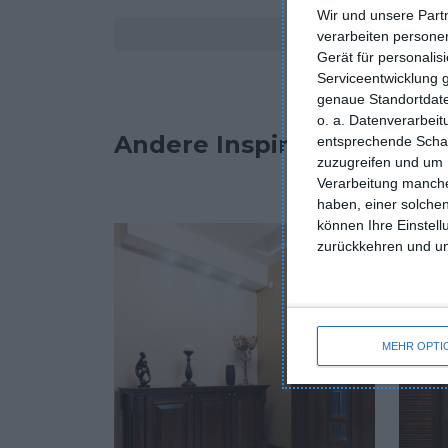
Wir und unsere Part
Kommentare
verarbeiten persone
Gerät für personali
Serviceentwicklung 
genaue Standortdate
o. a. Datenverarbei
Andere Inspirationen
entsprechende Schalt
zuzugreifen und um 
Verarbeitung manche
haben, einer solchen
können Ihre Einstell
zurückkehren und unt
MEHR OPTI