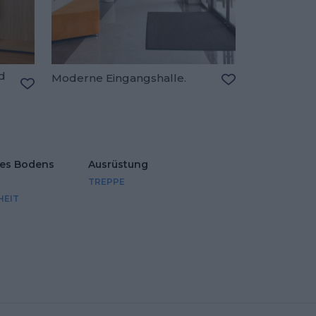
d
Moderne Eingangshalle.
Zu den Favorite
Zu den Favoriten hinzufügen
des Bodens
Ausrüstung
TREPPE
HEIT