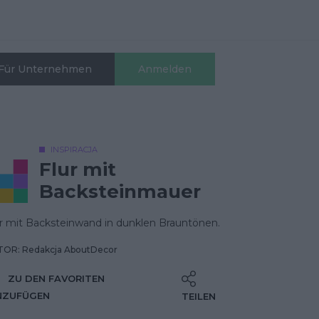
Für Unternehmen
Anmelden
INSPIRACJA
Flur mit
Backsteinmauer
ur mit Backsteinwand in dunklen Brauntönen.
OR: Redakcja AboutDecor
ZU DEN FAVORITEN
NZUFÜGEN
TEILEN