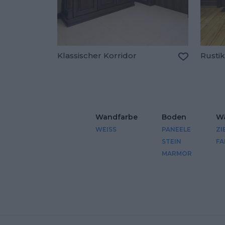
Klassischer Korridor
Rustik
Zu den Fav
Wandfarbe
Boden
W
WEISS
PANEELE
ZI
STEIN
FA
MARMOR