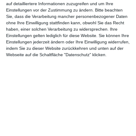
auf detailliertere Informationen zuzugreifen und um Ihre
Einstellungen vor der Zustimmung zu ändern.
Bitte beachten
Sie, dass die Verarbeitung mancher personenbezogener Daten
ohne Ihre Einwilligung stattfinden kann, obwohl Sie das Recht
Flur mit beleuchtetem
Korridor mit
haben, einer solchen Verarbeitung zu widersprechen. Ihre
Treppenhaus
Marmorboden
Einstellungen gelten lediglich für diese Website. Sie können Ihre
Zu den Favoriten hinzufügen
Zu
Einstellungen jederzeit ändern oder Ihre Einwilligung widerrufen,
indem Sie zu dieser Website zurückkehren und unten auf der
Webseite auf die Schaltfläche "Datenschutz" klicken.
Weißer Flur mit
Helle Fliesen in der
braunem
Diele
Zu
Parkettboden
Zu den Favoriten hinzufügen