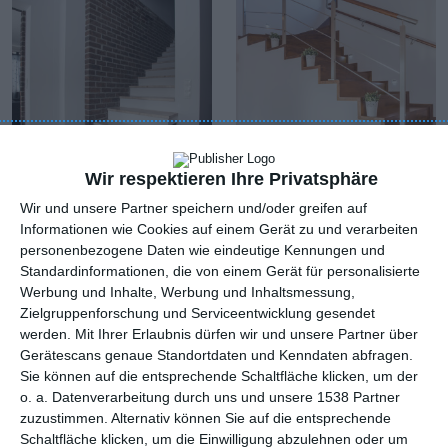
Wir respektieren Ihre Privatsphäre
Wir und unsere Partner speichern und/oder greifen auf
Flur mit
Helle Diele mit
Informationen wie Cookies auf einem Gerät zu und verarbeiten
Backsteinmauer
eleganter Treppe
personenbezogene Daten wie eindeutige Kennungen und
Zu den Favoriten hinzufügen
Zu
Standardinformationen, die von einem Gerät für personalisierte
Werbung und Inhalte, Werbung und Inhaltsmessung,
Zielgruppenforschung und Serviceentwicklung gesendet
werden.
Mit Ihrer Erlaubnis dürfen wir und unsere Partner über
Gerätescans genaue Standortdaten und Kenndaten abfragen.
Sie können auf die entsprechende Schaltfläche klicken, um der
o. a. Datenverarbeitung durch uns und unsere 1538 Partner
zuzustimmen. Alternativ können Sie auf die entsprechende
Schaltfläche klicken, um die Einwilligung abzulehnen oder um