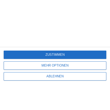
Klassischer Korridor
Zu den Favoriten hinzufügen
Neueste Artikel
ZUSTIMMEN
MEHR OPTIONEN
ABLEHNEN