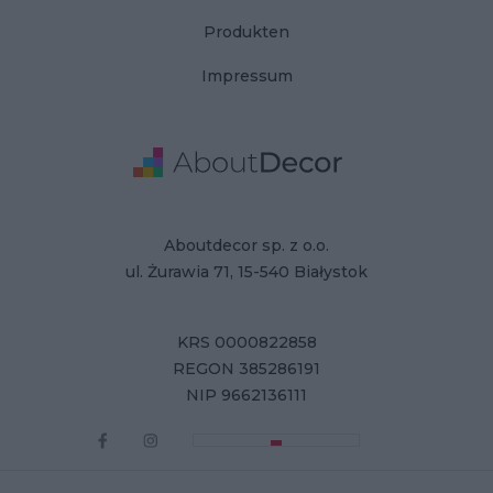
Produkten
Impressum
Adresse
Firmendaten
Aboutdecor sp. z o.o.
ul. Żurawia 71, 15-540 Białystok
KRS 0000822858
REGON 385286191
NIP 9662136111