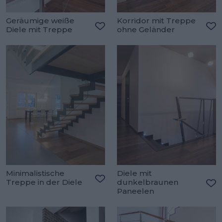
Geräumige weiße
Korridor mit Treppe
Diele mit Treppe
ohne Geländer
Zu den Favoriten hinzufügen
Zu
Minimalistische
Diele mit
Treppe in der Diele
dunkelbraunen
Zu den Favoriten hinzufügen
Paneelen
Zu