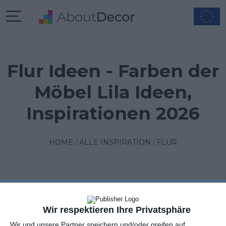
Flur Ideen - Farben der
Möbel Lila Ideen,
Inspirationen 2026
HOME
ALLE INSPIRATION
FLUR
FILTER
1
SORTIEREN
2 INSPIRATION
Wir respektieren Ihre Privatsphäre
Wir und unsere Partner speichern und/oder greifen auf