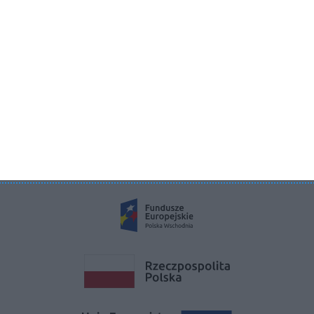
Aboutdecor sp. z o.o.
ul. Żurawia 71, 15-540 Białystok
KRS 0000822858
REGON 385286191
NIP 9662136111
©2026 Aboutdecor