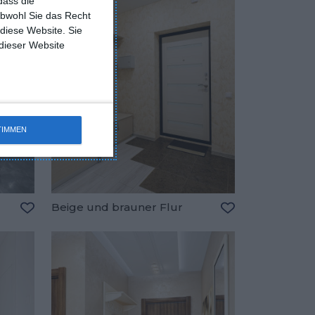
dass die
obwohl Sie das Recht
 diese Website. Sie
 dieser Website
TIMMEN
Beige und brauner Flur
Zu den Favoriten hinzufügen
Zu den Favorite