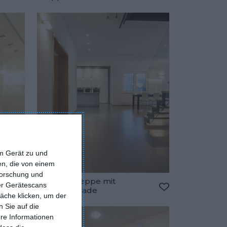
em Gerät zu und
n, die von einem
forschung und
Flur mit Treppe mit
ber Gerätescans
Glasbalustrade
äche klicken, um der
Zu den Favoriten hinzufügen
Zu den Favorite
 Sie auf die
ere Informationen