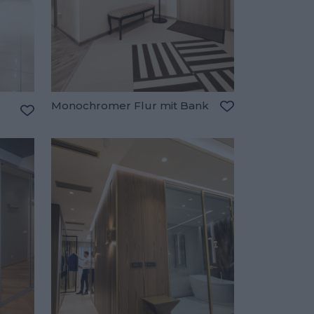
Monochromer Flur mit Bank
Zu den Favorite
Zu den Favoriten hinzufügen