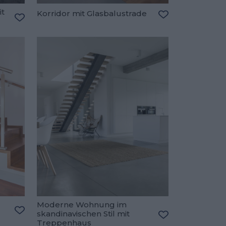
t
Korridor mit Glasbalustrade
Zu den Favorite
Zu den Favoriten hinzufügen
Moderne Wohnung im
skandinavischen Stil mit
Zu den Favoriten hinzufügen
Treppenhaus
Zu den Favorite