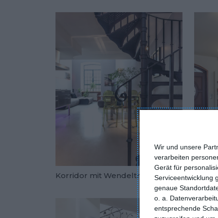
Wir und unsere Part
verarbeiten persone
Gerät für personali
Modern
Korridor mit Wendeltreppe
Serviceentwicklung 
Trep
Zu den Fav
genaue Standortdate
o. a. Datenverarbei
entsprechende Schalt