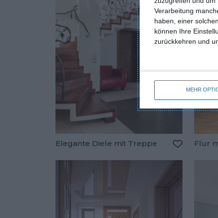
zuzugreifen und um 
Verarbeitung manche
haben, einer solchen
können Ihre Einstell
zurückkehren und unt
MEHR OPTI
Elegante Diele mit Treppe
Flur 
Zu den Fav