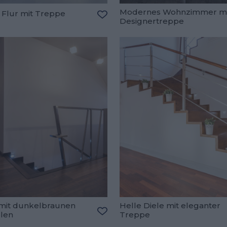
Modernes Wohnzimmer mi
 Flur mit Treppe
Designertreppe
Zu den Favoriten hinzufügen
oriten hinzufügen
 mit dunkelbraunen
Helle Diele mit eleganter
len
Treppe
oriten hinzufügen
Zu den Favoriten hinzufügen