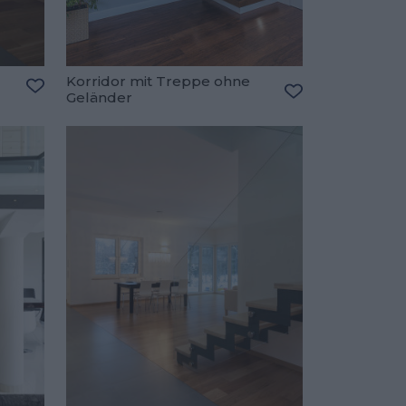
Korridor mit Treppe ohne
Geländer
Zu den Favoriten hinzufügen
Zu den Favorite