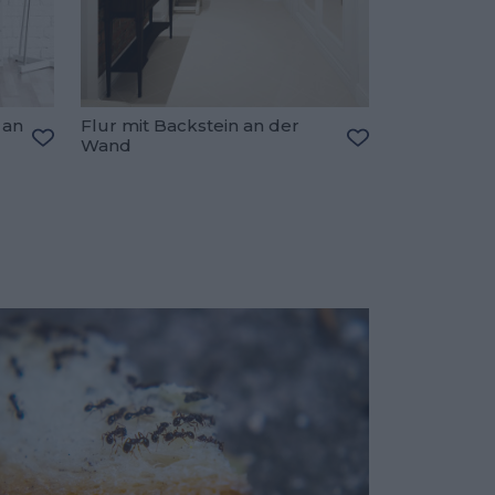
 an
Flur mit Backstein an der
Wand
Zu den Favoriten hinzufügen
Zu den Favorite