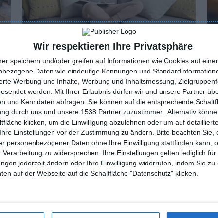
Wir respektieren Ihre Privatsphäre
Wie kann man eine Wohnung schalldicht
Wi
machen?
ner speichern und/oder greifen auf Informationen wie Cookies auf ein
nbezogene Daten wie eindeutige Kennungen und Standardinformatione
sierte Werbung und Inhalte, Werbung und Inhaltsmessung, Zielgruppen
gesendet werden.
Mit Ihrer Erlaubnis dürfen wir und unsere Partner ü
n und Kenndaten abfragen. Sie können auf die entsprechende Schaltfl
tung durch uns und unsere 1538 Partner zuzustimmen. Alternativ können
fläche klicken, um die Einwilligung abzulehnen oder um auf detailliert
Ihre Einstellungen vor der Zustimmung zu ändern.
Bitte beachten Sie, 
r personenbezogener Daten ohne Ihre Einwilligung stattfinden kann, 
 Verarbeitung zu widersprechen. Ihre Einstellungen gelten lediglich für
ungen jederzeit ändern oder Ihre Einwilligung widerrufen, indem Sie zu
en auf der Webseite auf die Schaltfläche "Datenschutz" klicken.
tungen der letzten Jahre. Loft basiert hauptsächlich auf dem indus
er Korridor ist der perfekte Ort für eine Inneneinrichtung im Loft
ird. Wie dekoriert man einen
Dachboden/industriellen Flur
? Im