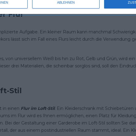
ONEN
ABLEHNEN
ZUS
er Flur
omplizierte Aufgabe. Ein kleiner Raum kann manchmal Schwierigke
ekors lässt sich im Fall eines Flurs leicht durch die Verwendung
 von universellem Weiß bis hin zu Rot, Gelb und Grün, wird ein i
eser drei Materialien, die scheinbar sorglos sind, soll den Ein
t-Stil
t in einen
Flur im Loft-Stil
. Ein Kleiderschrank mit Schiebetüren
ms im Flur wird es Ihnen ermöglichen, einen Platz für Kleidung
n. Bei der Gestaltung einer Garderobe im Loft-Stil sollten Sie dar
tall, der aus einem postindustriellen Raum stammt, ideal. Ein Kle