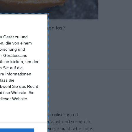
e wird man die Ameisen los?
em Gerät zu und
n, die von einem
forschung und
ber Gerätescans
äche klicken, um der
 Sie auf die
ere Informationen
dass die
obwohl Sie das Recht
 diese Website. Sie
 dieser Website
triellen Stil, der von Minimalismus mit
-Stil, da der Platz begrenzt ist und somit ein
 Folgenden finden Sie einige praktische Tipps.