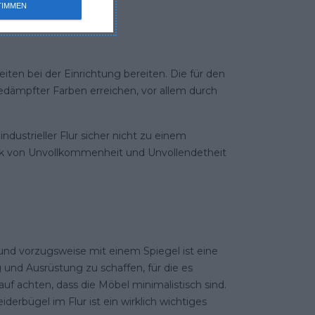
TIMMEN
iten bei der Einrichtung bereiten. Die für den
 gedämpfter Farben erreichen, vor allem durch
ndustrieller Flur sicher nicht zu einem
druck von Unvollkommenheit und Unvollendetheit
 und vorzugsweise mit einem Spiegel ist eine
 und Ausrüstung zu schaffen, für die es
auf achten, dass die Möbel minimalistisch sind.
iderbügel im Flur ist ein wirklich wichtiges