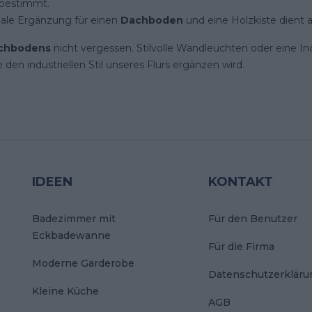
 bestimmt.
eale Ergänzung für einen
Dachboden
und eine Holzkiste dient 
chbodens
nicht vergessen. Stilvolle Wandleuchten oder eine In
 den industriellen Stil unseres Flurs ergänzen wird.
IDEEN
KONTAKT
Badezimmer mit
Für den Benutzer
Eckbadewanne
Für die Firma
Moderne Garderobe
Datenschutzerkläru
Kleine Küche
AGB