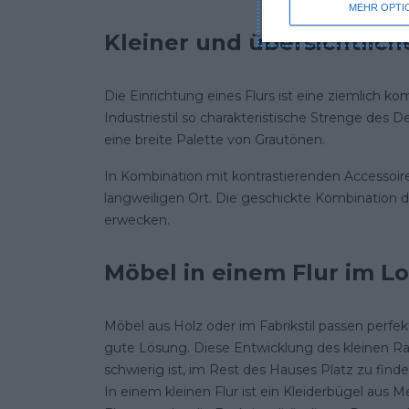
MEHR OPTI
Kleiner und übersichtlich
Die Einrichtung eines Flurs ist eine ziemlich k
Industriestil so charakteristische Strenge des D
eine breite Palette von Grautönen.
In Kombination mit kontrastierenden Accessoires,
langweiligen Ort. Die geschickte Kombination di
erwecken.
Möbel in einem Flur im Lof
Möbel aus Holz oder im Fabrikstil passen perfek
gute Lösung. Diese Entwicklung des kleinen Rau
schwierig ist, im Rest des Hauses Platz zu finde
In einem kleinen Flur ist ein Kleiderbügel aus Me