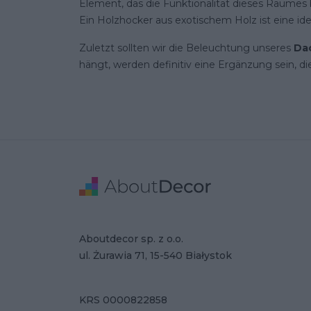
Element, das die Funktionalität dieses Raumes
Ein Holzhocker aus exotischem Holz ist eine id
Zuletzt sollten wir die Beleuchtung unseres
Da
hängt, werden definitiv eine Ergänzung sein, die
Stopka
Adresse
Firmendaten
Aboutdecor sp. z o.o.
ul. Żurawia 71, 15-540 Białystok
KRS 0000822858