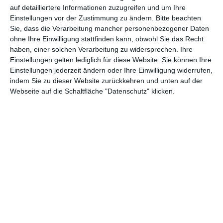
auf detailliertere Informationen zuzugreifen und um Ihre
Ein Korridor im
Vintage-Diele mit
Einstellungen vor der Zustimmung zu ändern.
Bitte beachten
Glamour-Stil
Garderobe
Sie, dass die Verarbeitung mancher personenbezogener Daten
Zu den Favoriten hinzufügen
Zu
ohne Ihre Einwilligung stattfinden kann, obwohl Sie das Recht
haben, einer solchen Verarbeitung zu widersprechen. Ihre
Einstellungen gelten lediglich für diese Website. Sie können Ihre
Einstellungen jederzeit ändern oder Ihre Einwilligung widerrufen,
indem Sie zu dieser Website zurückkehren und unten auf der
Webseite auf die Schaltfläche "Datenschutz" klicken.
Weißer Korridor im
Ein Korridor im
Glamour-Stil
Glamour-Stil
Zu den Favoriten hinzufügen
Zu