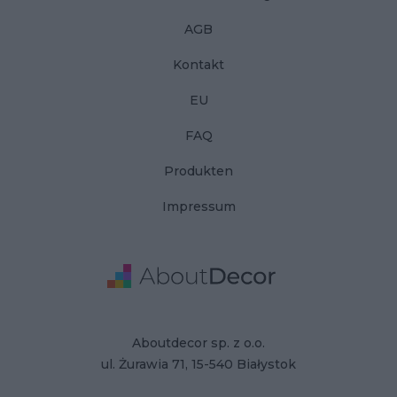
AGB
Kontakt
EU
FAQ
Produkten
Impressum
Adresse
Firmendaten
Aboutdecor sp. z o.o.
ul. Żurawia 71, 15-540 Białystok