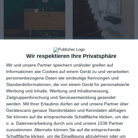
Korridor mit grüner
Kleine Diele mit
Wand im
dunkelbrauner
Wir respektieren Ihre Privatsphäre
skandinavischen Stil
Treppe
Zu den Favoriten hinzufügen
Zu
Wir und unsere Partner speichern und/oder greifen auf
Informationen wie Cookies auf einem Gerät zu und verarbeiten
personenbezogene Daten wie eindeutige Kennungen und
Standardinformationen, die von einem Gerät für personalisierte
Werbung und Inhalte, Werbung und Inhaltsmessung,
Zielgruppenforschung und Serviceentwicklung gesendet
werden.
Mit Ihrer Erlaubnis dürfen wir und unsere Partner über
Gerätescans genaue Standortdaten und Kenndaten abfragen.
Sie können auf die entsprechende Schaltfläche klicken, um der
o. a. Datenverarbeitung durch uns und unsere 1538 Partner
zuzustimmen. Alternativ können Sie auf die entsprechende
Schaltfläche klicken, um die Einwilligung abzulehnen oder um