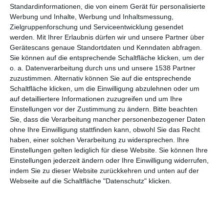
Standardinformationen, die von einem Gerät für personalisierte
Brauner und weißer
Flur mit Treppe mit
Werbung und Inhalte, Werbung und Inhaltsmessung,
Korridor
Glasbalustrade
Zielgruppenforschung und Serviceentwicklung gesendet
Zu den Favoriten hinzufügen
Zu
werden.
Mit Ihrer Erlaubnis dürfen wir und unsere Partner über
Gerätescans genaue Standortdaten und Kenndaten abfragen.
Sie können auf die entsprechende Schaltfläche klicken, um der
o. a. Datenverarbeitung durch uns und unsere 1538 Partner
zuzustimmen. Alternativ können Sie auf die entsprechende
Schaltfläche klicken, um die Einwilligung abzulehnen oder um
auf detailliertere Informationen zuzugreifen und um Ihre
Einstellungen vor der Zustimmung zu ändern.
Bitte beachten
Sie, dass die Verarbeitung mancher personenbezogener Daten
ohne Ihre Einwilligung stattfinden kann, obwohl Sie das Recht
haben, einer solchen Verarbeitung zu widersprechen. Ihre
Einstellungen gelten lediglich für diese Website. Sie können Ihre
Einstellungen jederzeit ändern oder Ihre Einwilligung widerrufen,
Flur mit weißem
Grauer Korridor
indem Sie zu dieser Website zurückkehren und unten auf der
Backstein an der
Zu
Wand
Webseite auf die Schaltfläche "Datenschutz" klicken.
Zu den Favoriten hinzufügen