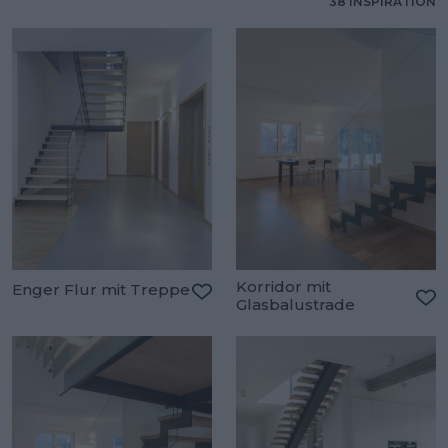
38 INSPIRATION
Korridor mit
Enger Flur mit Treppe
Glasbalustrade
Zu den Favoriten hinzufügen
Zu