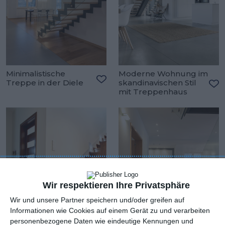
Minimalistische
Moderne Wohnung im
Treppe in der Diele
skandinavischen Stil
Zu den Favoriten hinzufügen
mit Treppenhaus
Zu
Wir respektieren Ihre Privatsphäre
Wir und unsere Partner speichern und/oder greifen auf
Informationen wie Cookies auf einem Gerät zu und verarbeiten
personenbezogene Daten wie eindeutige Kennungen und