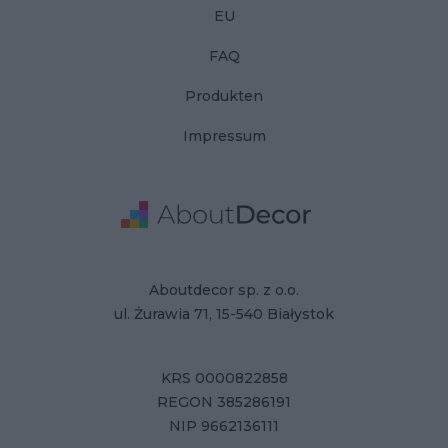
EU
FAQ
Produkten
Impressum
Adresse
Firmendaten
Aboutdecor sp. z o.o.
ul. Żurawia 71, 15-540 Białystok
KRS 0000822858
REGON 385286191
NIP 9662136111