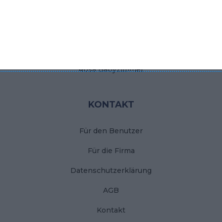
Kleine Küche
Moderner Flur
Traum-Schlafzimmer
Rosa Babyzimmer
KONTAKT
Für den Benutzer
Für die Firma
Datenschutzerklärung
AGB
Kontakt