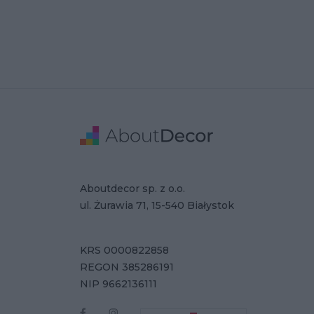
Stopka
Adresse
Firmendaten
Aboutdecor sp. z o.o.
ul. Żurawia 71, 15-540 Białystok
KRS 0000822858
REGON 385286191
NIP 9662136111