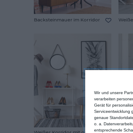
Backsteinmauer im Korridor
Weißer
Zu den Fav
Wir und unsere Part
verarbeiten persone
Gerät für personali
Serviceentwicklung 
genaue Standortdate
o. a. Datenverarbei
entsprechende Schalt
Weißer Korridor mit grauen
Weiße