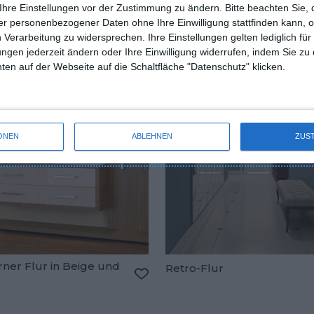
Weißer moderner Flur
Ihre Einstellungen vor der Zustimmung zu ändern.
Bitte beachten Sie, 
navischen Stil
oriten hinzufügen
Zu den Favoriten hinzufügen
r personenbezogener Daten ohne Ihre Einwilligung stattfinden kann, 
 Verarbeitung zu widersprechen. Ihre Einstellungen gelten lediglich für
ungen jederzeit ändern oder Ihre Einwilligung widerrufen, indem Sie zu
en auf der Webseite auf die Schaltfläche "Datenschutz" klicken.
ONEN
ABLEHNEN
ZUS
ner Flur in Beige und
Retro-Flur
oriten hinzufügen
Zu den Favoriten hinzufügen