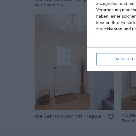
zuzugreifen und um 
Accessoires
skandi
Zu den Fav
Verarbeitung manche
haben, einer solchen
können Ihre Einstell
zurückkehren und unt
MEHR OPTI
Moder
Weißer Korridor mit Treppe
Braun
Zu den Fav