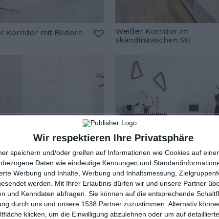
Weißer Korridor im
 Korridor mit Bildern
skandinavischen Stil
oriten hinzufügen
Zu den Favoriten hinzufügen
Wir respektieren Ihre Privatsphäre
ner speichern und/oder greifen auf Informationen wie Cookies auf ein
nbezogene Daten wie eindeutige Kennungen und Standardinformatione
sierte Werbung und Inhalte, Werbung und Inhaltsmessung, Zielgruppen
gesendet werden.
Mit Ihrer Erlaubnis dürfen wir und unsere Partner ü
n und Kenndaten abfragen. Sie können auf die entsprechende Schaltfl
tung durch uns und unsere 1538 Partner zuzustimmen. Alternativ können
fläche klicken, um die Einwilligung abzulehnen oder um auf detailliert
r Korridor im