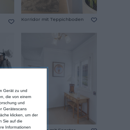
Korridor mit Teppichboden
Zu den Favorite
Zu den Favoriten hinzufügen
em Gerät zu und
n, die von einem
forschung und
ber Gerätescans
äche klicken, um der
 Sie auf die
ere Informationen