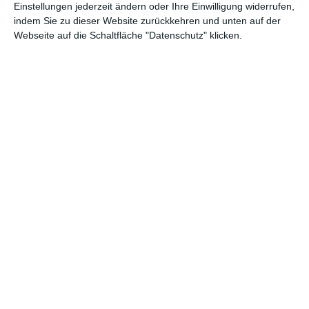
Einstellungen jederzeit ändern oder Ihre Einwilligung widerrufen,
indem Sie zu dieser Website zurückkehren und unten auf der
Webseite auf die Schaltfläche "Datenschutz" klicken.
Klassischer Flur mit
Retro-Flur
gefliestem Boden
Zu den Favoriten hinzufügen
Zu
Moderne Diele mit
Designer-Flur
hellen Fliesen