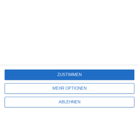
Elegantes Beige immer in Mode
ZUSTIMMEN
MEHR OPTIONEN
ABLEHNEN
Welche Farbe für Flur und Korridor - wie kann man
den Flur streichen?