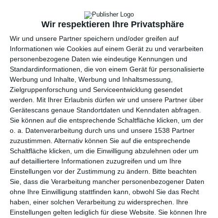
Wir respektieren Ihre Privatsphäre
Wir und unsere Partner speichern und/oder greifen auf
Informationen wie Cookies auf einem Gerät zu und verarbeiten
personenbezogene Daten wie eindeutige Kennungen und
Standardinformationen, die von einem Gerät für personalisierte
Werbung und Inhalte, Werbung und Inhaltsmessung,
Zielgruppenforschung und Serviceentwicklung gesendet
werden.
Mit Ihrer Erlaubnis dürfen wir und unsere Partner über
Gerätescans genaue Standortdaten und Kenndaten abfragen.
Sie können auf die entsprechende Schaltfläche klicken, um der
Elegante Diele im
Diele mit Stuck
o. a. Datenverarbeitung durch uns und unsere 1538 Partner
ArtDeco-Stil
Zu
zuzustimmen. Alternativ können Sie auf die entsprechende
Zu den Favoriten hinzufügen
Schaltfläche klicken, um die Einwilligung abzulehnen oder um
auf detailliertere Informationen zuzugreifen und um Ihre
Einstellungen vor der Zustimmung zu ändern.
Bitte beachten
Sie, dass die Verarbeitung mancher personenbezogener Daten
ohne Ihre Einwilligung stattfinden kann, obwohl Sie das Recht
haben, einer solchen Verarbeitung zu widersprechen. Ihre
Einstellungen gelten lediglich für diese Website. Sie können Ihre