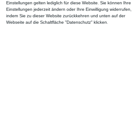
Zu den Favoriten hinzufügen
Zu
Einstellungen gelten lediglich für diese Website. Sie können Ihre
Einstellungen jederzeit ändern oder Ihre Einwilligung widerrufen,
indem Sie zu dieser Website zurückkehren und unten auf der
Neueste Artikel
Webseite auf die Schaltfläche "Datenschutz" klicken.
Wie dichte ich eine Außeneingangstür ab?