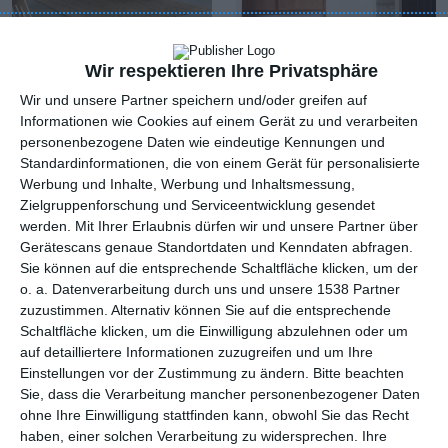
Wir respektieren Ihre Privatsphäre
Moderne Wohnung im
Korridor mit Holz an
Wir und unsere Partner speichern und/oder greifen auf
skandinavischen Stil
der Wand
Informationen wie Cookies auf einem Gerät zu und verarbeiten
Zu
mit Treppenhaus
Zu den Favoriten hinzufügen
personenbezogene Daten wie eindeutige Kennungen und
Standardinformationen, die von einem Gerät für personalisierte
Werbung und Inhalte, Werbung und Inhaltsmessung,
Zielgruppenforschung und Serviceentwicklung gesendet
werden.
Mit Ihrer Erlaubnis dürfen wir und unsere Partner über
Gerätescans genaue Standortdaten und Kenndaten abfragen.
Sie können auf die entsprechende Schaltfläche klicken, um der
o. a. Datenverarbeitung durch uns und unsere 1538 Partner
zuzustimmen. Alternativ können Sie auf die entsprechende
Schaltfläche klicken, um die Einwilligung abzulehnen oder um
auf detailliertere Informationen zuzugreifen und um Ihre
Einstellungen vor der Zustimmung zu ändern.
Bitte beachten
Sie, dass die Verarbeitung mancher personenbezogener Daten
ohne Ihre Einwilligung stattfinden kann, obwohl Sie das Recht
Korridor mit Marmor
Braune
an der Wand
Flurgarderobe
haben, einer solchen Verarbeitung zu widersprechen. Ihre