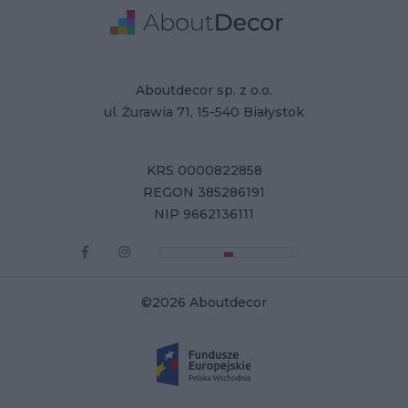
Adresse
Firmendaten
Aboutdecor sp. z o.o.
ul. Żurawia 71, 15-540 Białystok
KRS 0000822858
REGON 385286191
NIP 9662136111
©2026 Aboutdecor