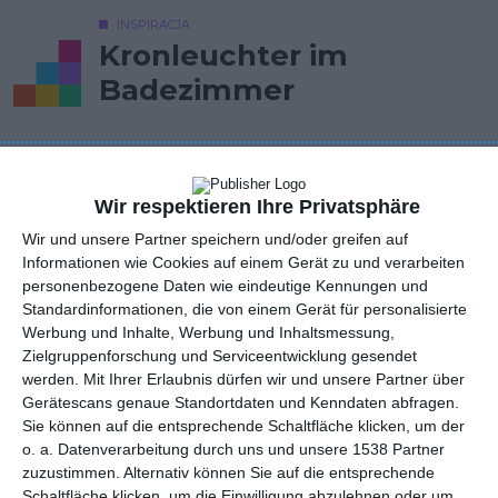
INSPIRACJA
Kronleuchter im
Badezimmer
Kronleuchter in einem hellen Badezimmer
Wir respektieren Ihre Privatsphäre
AUTOR: Redakcja AboutDecor
Wir und unsere Partner speichern und/oder greifen auf
ZU DEN FAVORITEN HINZUFÜGEN
Informationen wie Cookies auf einem Gerät zu und verarbeiten
personenbezogene Daten wie eindeutige Kennungen und
TEILEN
Standardinformationen, die von einem Gerät für personalisierte
Werbung und Inhalte, Werbung und Inhaltsmessung,
Zielgruppenforschung und Serviceentwicklung gesendet
werden.
Mit Ihrer Erlaubnis dürfen wir und unsere Partner über
Kommentare
STELLE EINE FRAGE
Gerätescans genaue Standortdaten und Kenndaten abfragen.
Sie können auf die entsprechende Schaltfläche klicken, um der
o. a. Datenverarbeitung durch uns und unsere 1538 Partner
zuzustimmen. Alternativ können Sie auf die entsprechende
Schaltfläche klicken, um die Einwilligung abzulehnen oder um