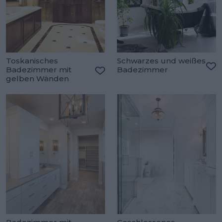
Toskanisches
Schwarzes und weißes
Badezimmer mit
Badezimmer
Zu
gelben Wänden
Zu den Favoriten hinzufügen