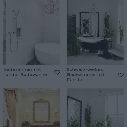
Badezimmer mit
Schwarz-weißes
runder Badewanne
Badezimmer mit
Zu den Favoriten hinzufügen
Fenster
Zu