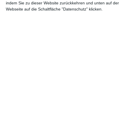
indem Sie zu dieser Website zurückkehren und unten auf der
Hängeleuchten im
Feinsteinzeug im
Webseite auf die Schaltfläche "Datenschutz" klicken.
Badezimmer
Badezimmer
Zu den Favoriten hinzufügen
Zu
Badezimmer in
Whirlpool-Badewanne
stimmungsvollem Stil
Zu den Favoriten hinzufügen
Zu