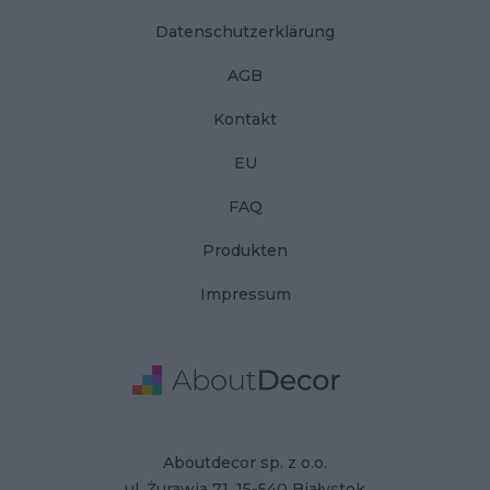
Datenschutzerklärung
AGB
Kontakt
EU
FAQ
Produkten
Impressum
Adresse
Firmendaten
Aboutdecor sp. z o.o.
ul. Żurawia 71, 15-540 Białystok