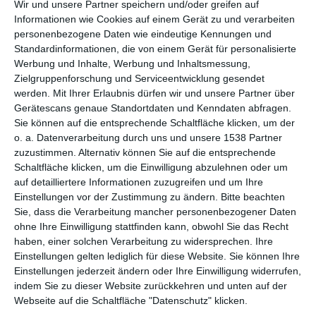
1 INSPIRATION
Wir und unsere Partner speichern und/oder greifen auf
Informationen wie Cookies auf einem Gerät zu und verarbeiten
personenbezogene Daten wie eindeutige Kennungen und
Standardinformationen, die von einem Gerät für personalisierte
Werbung und Inhalte, Werbung und Inhaltsmessung,
Zielgruppenforschung und Serviceentwicklung gesendet
werden.
Mit Ihrer Erlaubnis dürfen wir und unsere Partner über
Gerätescans genaue Standortdaten und Kenndaten abfragen.
Sie können auf die entsprechende Schaltfläche klicken, um der
o. a. Datenverarbeitung durch uns und unsere 1538 Partner
zuzustimmen. Alternativ können Sie auf die entsprechende
Schaltfläche klicken, um die Einwilligung abzulehnen oder um
auf detailliertere Informationen zuzugreifen und um Ihre
Einstellungen vor der Zustimmung zu ändern.
Bitte beachten
Badezimmer mit
Sie, dass die Verarbeitung mancher personenbezogener Daten
Eckbadewanne und
ohne Ihre Einwilligung stattfinden kann, obwohl Sie das Recht
großem Spiegel
Zu den Favoriten hinzufügen
haben, einer solchen Verarbeitung zu widersprechen. Ihre
Einstellungen gelten lediglich für diese Website. Sie können Ihre
Einstellungen jederzeit ändern oder Ihre Einwilligung widerrufen,
indem Sie zu dieser Website zurückkehren und unten auf der
Webseite auf die Schaltfläche "Datenschutz" klicken.