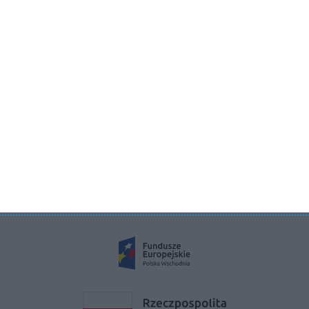
Aboutdecor sp. z o.o.
ul. Żurawia 71, 15-540 Białystok
KRS 0000822858
REGON 385286191
NIP 9662136111
©2026 Aboutdecor