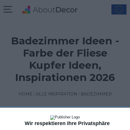
Badezimmer Ideen -
Farbe der Fliese
Kupfer Ideen,
Inspirationen 2026
HOME
ALLE INSPIRATION
BADEZIMMER
Wir respektieren Ihre Privatsphäre
FILTER
1
SORTIEREN