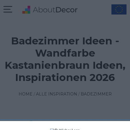
Badezimmer Ideen -
Wandfarbe
Kastanienbraun Ideen,
Inspirationen 2026
HOME
ALLE INSPIRATION
BADEZIMMER
FILTER
1
SORTIEREN