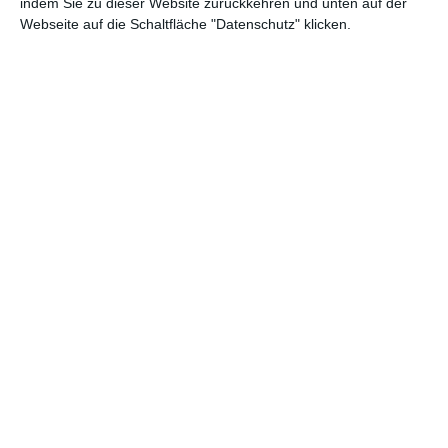
indem Sie zu dieser Website zurückkehren und unten auf der
Webseite auf die Schaltfläche "Datenschutz" klicken.
Farbiges
Badezimmer-Set
Zu den Favoriten hinzufügen
Stopka
IDEEN