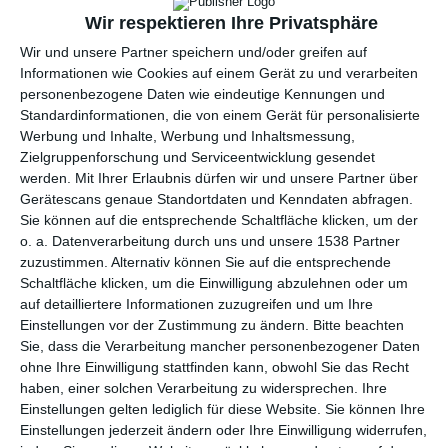
3 INSPIRATION
Wir respektieren Ihre Privatsphäre
Wir und unsere Partner speichern und/oder greifen auf
Informationen wie Cookies auf einem Gerät zu und verarbeiten
personenbezogene Daten wie eindeutige Kennungen und
Standardinformationen, die von einem Gerät für personalisierte
Werbung und Inhalte, Werbung und Inhaltsmessung,
Zielgruppenforschung und Serviceentwicklung gesendet
werden.
Mit Ihrer Erlaubnis dürfen wir und unsere Partner über
Gerätescans genaue Standortdaten und Kenndaten abfragen.
Sie können auf die entsprechende Schaltfläche klicken, um der
o. a. Datenverarbeitung durch uns und unsere 1538 Partner
zuzustimmen. Alternativ können Sie auf die entsprechende
Schaltfläche klicken, um die Einwilligung abzulehnen oder um
Kastanienbraunes
Ein buntes
Badezimmer mit
Badezimmer für ein
auf detailliertere Informationen zuzugreifen und um Ihre
Marmorbadewanne
Kind
Einstellungen vor der Zustimmung zu ändern.
Bitte beachten
Zu den Favoriten hinzufügen
Zu
Sie, dass die Verarbeitung mancher personenbezogener Daten
ohne Ihre Einwilligung stattfinden kann, obwohl Sie das Recht
haben, einer solchen Verarbeitung zu widersprechen. Ihre
Einstellungen gelten lediglich für diese Website. Sie können Ihre
Einstellungen jederzeit ändern oder Ihre Einwilligung widerrufen,