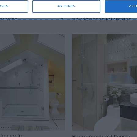
ONEN
ABLEHNEN
ZUS
iges Badezimmer mit
Loft-Badezimmer mit
orwand
holzfarbenen Fußböden.
oriten hinzufügen
Zu den Favoriten hinzufügen
immer im
Badezimmer mit Fenster