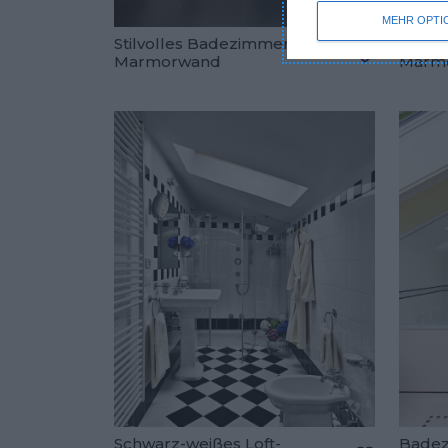
MEHR OPTI
Stilvolles Badezimmer mit
Trend
Marmorwand
Marm
Zu den Fav
Schwarz-weißes Loft-
Badez