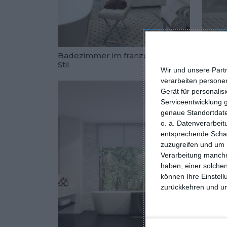
Badezimmer im französischen
Vergo
Stil
Wir und unsere Part
Zu den Fav
verarbeiten persone
Gerät für personali
Serviceentwicklung 
genaue Standortdate
o. a. Datenverarbei
entsprechende Schalt
zuzugreifen und um 
Verarbeitung manche
haben, einer solchen
können Ihre Einstell
zurückkehren und unt