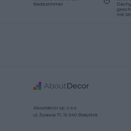
Badezimmer
Dachg
Zu den Fav
gesch
mit Sit
Stopka
Adresse
Firmendaten
Aboutdecor sp. z o.o.
ul. Żurawia 71, 15-540 Białystok