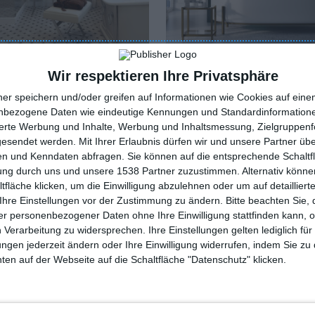
Wir respektieren Ihre Privatsphäre
ldeter Kronleuchter
Badezimmer im Glamour-St
Zu den Favoriten hinzufügen
ner speichern und/oder greifen auf Informationen wie Cookies auf ein
oriten hinzufügen
nbezogene Daten wie eindeutige Kennungen und Standardinformatione
sierte Werbung und Inhalte, Werbung und Inhaltsmessung, Zielgruppen
gesendet werden.
Mit Ihrer Erlaubnis dürfen wir und unsere Partner ü
n und Kenndaten abfragen. Sie können auf die entsprechende Schaltfl
tung durch uns und unsere 1538 Partner zuzustimmen. Alternativ können
fläche klicken, um die Einwilligung abzulehnen oder um auf detailliert
Ihre Einstellungen vor der Zustimmung zu ändern.
Bitte beachten Sie, 
r personenbezogener Daten ohne Ihre Einwilligung stattfinden kann, 
 Verarbeitung zu widersprechen. Ihre Einstellungen gelten lediglich für
ungen jederzeit ändern oder Ihre Einwilligung widerrufen, indem Sie zu
en auf der Webseite auf die Schaltfläche "Datenschutz" klicken.