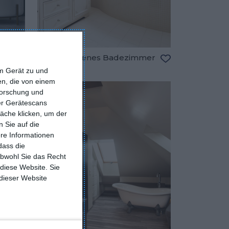
il
Cremefarbenes Badezimmer
Zu den Favoriten hinzufügen
Zu den Favorite
em Gerät zu und
n, die von einem
forschung und
ber Gerätescans
äche klicken, um der
 Sie auf die
ere Informationen
dass die
obwohl Sie das Recht
 diese Website. Sie
 dieser Website