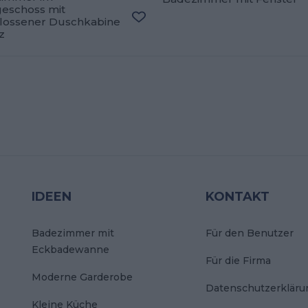
eschoss mit
oriten hinzufügen
lossener Duschkabine
Zu den Favoriten hinzufügen
z
IDEEN
KONTAKT
Badezimmer mit
Für den Benutzer
Eckbadewanne
Für die Firma
Moderne Garderobe
Datenschutzerkläru
Kleine Küche