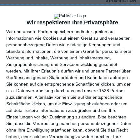
5 INSPIRATION
Wir respektieren Ihre Privatsphäre
Wir und unsere Partner speichern und/oder greifen auf
Informationen wie Cookies auf einem Gerät zu und verarbeiten
personenbezogene Daten wie eindeutige Kennungen und
Standardinformationen, die von einem Gerät für personalisierte
Werbung und Inhalte, Werbung und Inhaltsmessung,
Zielgruppenforschung und Serviceentwicklung gesendet
werden.
Mit Ihrer Erlaubnis dürfen wir und unsere Partner über
Gerätescans genaue Standortdaten und Kenndaten abfragen.
Sie können auf die entsprechende Schaltfläche klicken, um der
Badezimmer mit
Designerbad in Grau
o. a. Datenverarbeitung durch uns und unsere 1538 Partner
originalem Mosaik an
zuzustimmen. Alternativ können Sie auf die entsprechende
Zu
der Wand
Zu den Favoriten hinzufügen
Schaltfläche klicken, um die Einwilligung abzulehnen oder um
auf detailliertere Informationen zuzugreifen und um Ihre
Einstellungen vor der Zustimmung zu ändern.
Bitte beachten
Sie, dass die Verarbeitung mancher personenbezogener Daten
ohne Ihre Einwilligung stattfinden kann, obwohl Sie das Recht
haben, einer solchen Verarbeitung zu widersprechen. Ihre