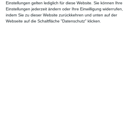
Einstellungen gelten lediglich für diese Website. Sie können Ihre
Einstellungen jederzeit ändern oder Ihre Einwilligung widerrufen,
indem Sie zu dieser Website zurückkehren und unten auf der
Webseite auf die Schaltfläche "Datenschutz" klicken.
Modernes, stilvolles
Weißes Badezimmer
Badezimmer
mit Holzwand
Zu den Favoriten hinzufügen
Zu