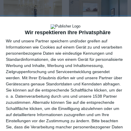
Wir respektieren Ihre Privatsphäre
Wir und unsere Partner speichern und/oder greifen auf
Informationen wie Cookies auf einem Gerät zu und verarbeiten
personenbezogene Daten wie eindeutige Kennungen und
Standardinformationen, die von einem Gerät für personalisierte
Geschlossenes
Blaues und weißes
Badezimmer
Badezimmer
Werbung und Inhalte, Werbung und Inhaltsmessung,
Zu den Favoriten hinzufügen
Zu
Zielgruppenforschung und Serviceentwicklung gesendet
werden.
Mit Ihrer Erlaubnis dürfen wir und unsere Partner über
Gerätescans genaue Standortdaten und Kenndaten abfragen.
Sie können auf die entsprechende Schaltfläche klicken, um der
o. a. Datenverarbeitung durch uns und unsere 1538 Partner
zuzustimmen. Alternativ können Sie auf die entsprechende
Schaltfläche klicken, um die Einwilligung abzulehnen oder um
auf detailliertere Informationen zuzugreifen und um Ihre
Einstellungen vor der Zustimmung zu ändern.
Bitte beachten
Sie, dass die Verarbeitung mancher personenbezogener Daten