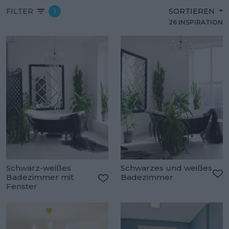
FILTER
1
SORTIEREN
26 INSPIRATION
Schwarz-weißes
Schwarzes und weißes
Badezimmer mit
Badezimmer
Zu
Fenster
Zu den Favoriten hinzufügen