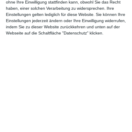
ohne Ihre Einwilligung stattfinden kann, obwohl Sie das Recht
haben, einer solchen Verarbeitung zu widersprechen. Ihre
Einstellungen gelten lediglich für diese Website. Sie können Ihre
Elegantes Bad mit
Kristall-Kronleuchter
Einstellungen jederzeit ändern oder Ihre Einwilligung widerrufen,
Marmor-Accessoires
indem Sie zu dieser Website zurückkehren und unten auf der
Zu
Zu den Favoriten hinzufügen
Webseite auf die Schaltfläche "Datenschutz" klicken.
Designer-
Badezimmer im
Kronleuchter
toskanischen Stil
Zu den Favoriten hinzufügen
Zu