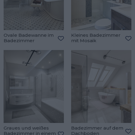
Ovale Badewanne im
Kleines Badezimmer
Badezimmer
mit Mosaik
Zu den Favoriten hinzufügen
Zu
Graues und weißes
Badezimmer auf dem
Badezimmer in einem
Dachboden