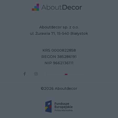
Adresse
Firmendaten
Aboutdecor sp. z o.o.
ul. Żurawia 71, 15-540 Białystok
KRS 0000822858
REGON 385286191
NIP 9662136111
©2026 Aboutdecor