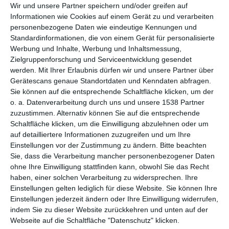
Wir und unsere Partner speichern und/oder greifen auf
Informationen wie Cookies auf einem Gerät zu und verarbeiten
personenbezogene Daten wie eindeutige Kennungen und
Standardinformationen, die von einem Gerät für personalisierte
Werbung und Inhalte, Werbung und Inhaltsmessung,
Zielgruppenforschung und Serviceentwicklung gesendet
werden.
Mit Ihrer Erlaubnis dürfen wir und unsere Partner über
Gerätescans genaue Standortdaten und Kenndaten abfragen.
Sie können auf die entsprechende Schaltfläche klicken, um der
Badezimmer im
Elegantes
o. a. Datenverarbeitung durch uns und unsere 1538 Partner
skandinavischen Stil
Badezimmer mit
zuzustimmen. Alternativ können Sie auf die entsprechende
mit freistehender
Kamin
Zu
Schaltfläche klicken, um die Einwilligung abzulehnen oder um
Zu den Favoriten hinzufügen
Badewanne
auf detailliertere Informationen zuzugreifen und um Ihre
Einstellungen vor der Zustimmung zu ändern.
Bitte beachten
Sie, dass die Verarbeitung mancher personenbezogener Daten
ohne Ihre Einwilligung stattfinden kann, obwohl Sie das Recht
haben, einer solchen Verarbeitung zu widersprechen. Ihre
Einstellungen gelten lediglich für diese Website. Sie können Ihre
Einstellungen jederzeit ändern oder Ihre Einwilligung widerrufen,
indem Sie zu dieser Website zurückkehren und unten auf der
Webseite auf die Schaltfläche "Datenschutz" klicken.