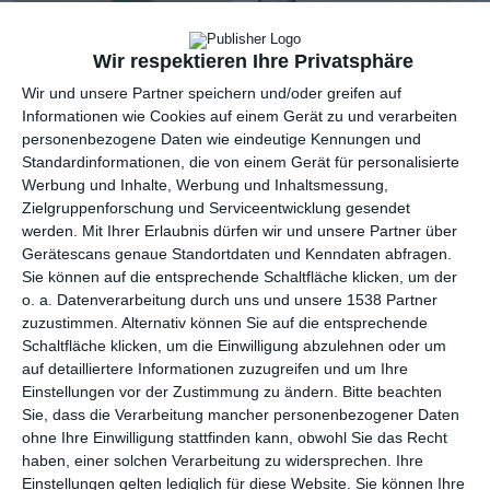
Wir respektieren Ihre Privatsphäre
Wir und unsere Partner speichern und/oder greifen auf
Informationen wie Cookies auf einem Gerät zu und verarbeiten
personenbezogene Daten wie eindeutige Kennungen und
Standardinformationen, die von einem Gerät für personalisierte
Werbung und Inhalte, Werbung und Inhaltsmessung,
Zielgruppenforschung und Serviceentwicklung gesendet
werden.
Mit Ihrer Erlaubnis dürfen wir und unsere Partner über
Gerätescans genaue Standortdaten und Kenndaten abfragen.
Badezimmer mit
Stilvolles Bad in
Trennwand
Schwarz und Weiß
Sie können auf die entsprechende Schaltfläche klicken, um der
Zu den Favoriten hinzufügen
Zu
o. a. Datenverarbeitung durch uns und unsere 1538 Partner
zuzustimmen. Alternativ können Sie auf die entsprechende
Schaltfläche klicken, um die Einwilligung abzulehnen oder um
auf detailliertere Informationen zuzugreifen und um Ihre
Einstellungen vor der Zustimmung zu ändern.
Bitte beachten
Sie, dass die Verarbeitung mancher personenbezogener Daten
ohne Ihre Einwilligung stattfinden kann, obwohl Sie das Recht
haben, einer solchen Verarbeitung zu widersprechen. Ihre
Einstellungen gelten lediglich für diese Website. Sie können Ihre