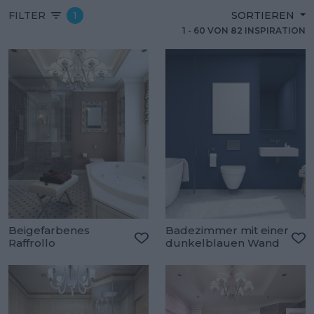
FILTER
1
SORTIEREN
1
-
60
VON
82
INSPIRATION
Beigefarbenes
Badezimmer mit einer
Raffrollo
dunkelblauen Wand
Zu den Favoriten hinzufügen
Zu