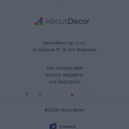
Adresse
Firmendaten
Aboutdecor sp. z o.o.
ul. Żurawia 71, 15-540 Białystok
KRS 0000822858
REGON 385286191
NIP 9662136111
©2026 Aboutdecor