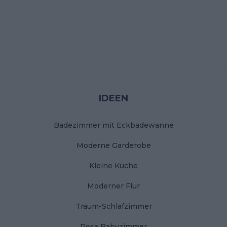
Stopka
IDEEN
Badezimmer mit Eckbadewanne
Moderne Garderobe
Kleine Küche
Moderner Flur
Traum-Schlafzimmer
Rosa Babyzimmer