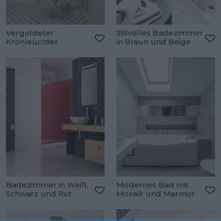
Vergoldeter
Stilvolles Badezimmer
Kronleuchter
in Braun und Beige
Zu den Favoriten hinzufügen
Zu
Badezimmer in Weiß,
Modernes Bad mit
Schwarz und Rot
Mosaik und Marmor
Zu den Favoriten hinzufügen
Zu