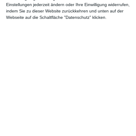
Einstellungen jederzeit ändern oder Ihre Einwilligung widerrufen,
indem Sie zu dieser Website zurückkehren und unten auf der
Webseite auf die Schaltfläche "Datenschutz" klicken.
Badezimmer mit
Schwarzes und weißes
grauen und weißen
Mosaik im
Mosaiken
Badezimmer
Zu den Favoriten hinzufügen
Zu
Badezimmergestaltung
Badezimmer in Beige
mit Backstein an der
Zu