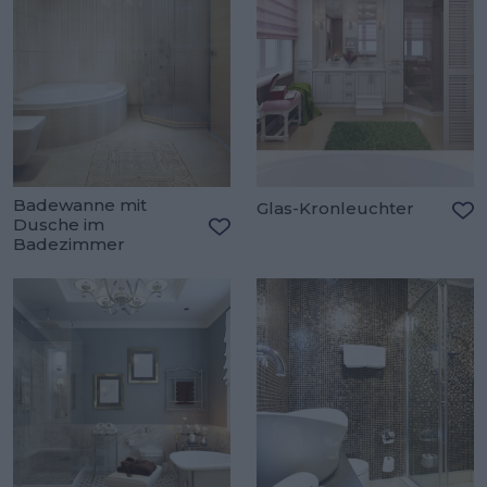
Badewanne mit
Glas-Kronleuchter
Dusche im
Zu
Badezimmer
Zu den Favoriten hinzufügen