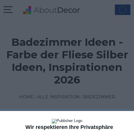
Badezimmer Ideen -
Farbe der Fliese Silber
Ideen, Inspirationen
2026
HOME
ALLE INSPIRATION
BADEZIMMER
Wir respektieren Ihre Privatsphäre
FILTER
1
SORTIEREN