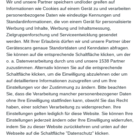
1 INSPIRATION
Wir und unsere Partner speichern und/oder greifen auf
Informationen wie Cookies auf einem Gerät zu und verarbeiten
personenbezogene Daten wie eindeutige Kennungen und
Standardinformationen, die von einem Gerät für personalisierte
Werbung und Inhalte, Werbung und Inhaltsmessung,
Zielgruppenforschung und Serviceentwicklung gesendet
werden.
Mit Ihrer Erlaubnis dürfen wir und unsere Partner über
Gerätescans genaue Standortdaten und Kenndaten abfragen.
Sie können auf die entsprechende Schaltfläche klicken, um der
o. a. Datenverarbeitung durch uns und unsere 1538 Partner
zuzustimmen. Alternativ können Sie auf die entsprechende
Schaltfläche klicken, um die Einwilligung abzulehnen oder um
auf detailliertere Informationen zuzugreifen und um Ihre
Einstellungen vor der Zustimmung zu ändern.
Bitte beachten
Graues und weißes
Sie, dass die Verarbeitung mancher personenbezogener Daten
Badezimmer in einem
ohne Ihre Einwilligung stattfinden kann, obwohl Sie das Recht
modernen Stil
Zu den Favoriten hinzufügen
haben, einer solchen Verarbeitung zu widersprechen. Ihre
Einstellungen gelten lediglich für diese Website. Sie können Ihre
Einstellungen jederzeit ändern oder Ihre Einwilligung widerrufen,
indem Sie zu dieser Website zurückkehren und unten auf der
Webseite auf die Schaltfläche "Datenschutz" klicken.