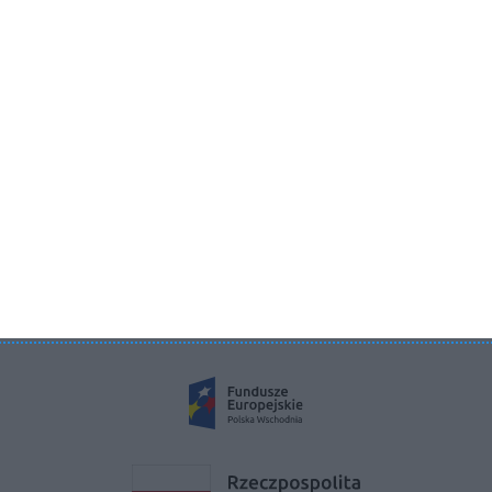
Aboutdecor sp. z o.o.
ul. Żurawia 71, 15-540 Białystok
KRS 0000822858
REGON 385286191
NIP 9662136111
©2026 Aboutdecor