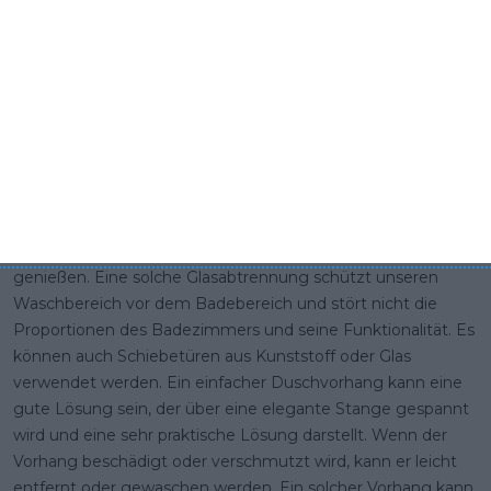
gerne im Wasser spielen, bequem baden. Eine geschickte
Kombination von Badewanne und Dusche in einem, kann
uns beide Funktionen bieten.
Badewannen-Dusch-Anordnung
Ein gläserner, fast unsichtbarer Paravent, der fest auf der
Badewanne installiert ist, ist die ideale Lösung, die es uns
ermöglicht, eine Dusche in unserer Badewanne zu
genießen. Eine solche Glasabtrennung schützt unseren
Waschbereich vor dem Badebereich und stört nicht die
Proportionen des Badezimmers und seine Funktionalität. Es
können auch Schiebetüren aus Kunststoff oder Glas
verwendet werden. Ein einfacher Duschvorhang kann eine
gute Lösung sein, der über eine elegante Stange gespannt
wird und eine sehr praktische Lösung darstellt. Wenn der
Vorhang beschädigt oder verschmutzt wird, kann er leicht
entfernt oder gewaschen werden. Ein solcher Vorhang kann