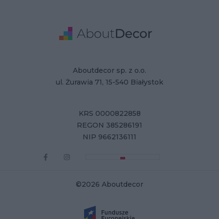
Adresse
Firmendaten
Aboutdecor sp. z o.o.
ul. Żurawia 71, 15-540 Białystok
KRS 0000822858
REGON 385286191
NIP 9662136111
©2026 Aboutdecor