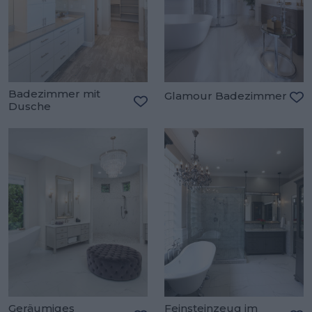
Badezimmer mit
Glamour Badezimmer
Dusche
Zu
Zu den Favoriten hinzufügen
Geräumiges
Feinsteinzeug im