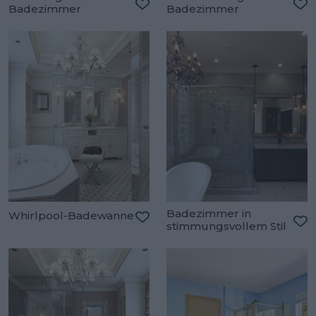
Badezimmer
Badezimmer
Zu den Favoriten hinzufügen
Zu
Badezimmer in
Whirlpool-Badewanne
stimmungsvollem Stil
Zu den Favoriten hinzufügen
Zu