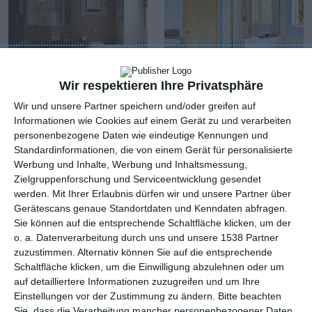
Wir respektieren Ihre Privatsphäre
Wir und unsere Partner speichern und/oder greifen auf
Beigefarbenes
Blaues Badezimmer
Informationen wie Cookies auf einem Gerät zu und verarbeiten
Raffrollo
mit Badewanne und
personenbezogene Daten wie eindeutige Kennungen und
Zu den Favoriten hinzufügen
Dusche
Zu
Standardinformationen, die von einem Gerät für personalisierte
Werbung und Inhalte, Werbung und Inhaltsmessung,
Zielgruppenforschung und Serviceentwicklung gesendet
werden.
Mit Ihrer Erlaubnis dürfen wir und unsere Partner über
Gerätescans genaue Standortdaten und Kenndaten abfragen.
Sie können auf die entsprechende Schaltfläche klicken, um der
o. a. Datenverarbeitung durch uns und unsere 1538 Partner
zuzustimmen. Alternativ können Sie auf die entsprechende
Schaltfläche klicken, um die Einwilligung abzulehnen oder um
auf detailliertere Informationen zuzugreifen und um Ihre
Einstellungen vor der Zustimmung zu ändern.
Bitte beachten
Sie, dass die Verarbeitung mancher personenbezogener Daten