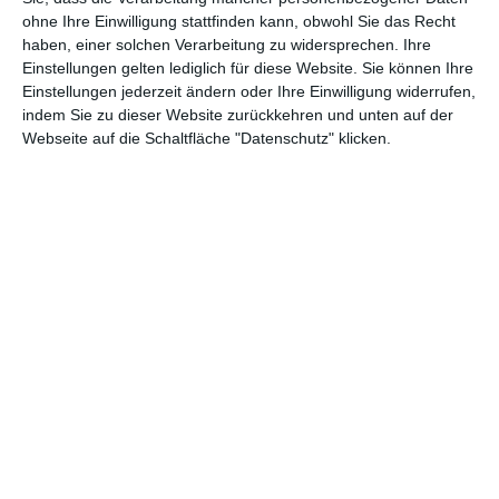
ohne Ihre Einwilligung stattfinden kann, obwohl Sie das Recht
Stilvolles Badezimmer
Badezimmer mit
haben, einer solchen Verarbeitung zu widersprechen. Ihre
im skandinavischen Stil
Plattformwanne
Einstellungen gelten lediglich für diese Website. Sie können Ihre
Zu den Favoriten hinzufügen
Zu
Einstellungen jederzeit ändern oder Ihre Einwilligung widerrufen,
indem Sie zu dieser Website zurückkehren und unten auf der
Webseite auf die Schaltfläche "Datenschutz" klicken.
Anthrazitfarbenes und
Großes Badezimmer
weißes Badezimmer
mit Badewanne und
mit Badewanne und
Dusche
Zu
Zu den Favoriten hinzufügen
Dusche