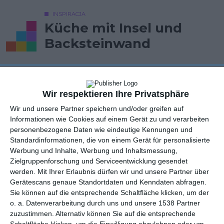
INSPIRACJA
Küche mit Insel und
Backsteinwand
Küche im skandinavischen Stil mit Insel und Backsteinwand.
Wir respektieren Ihre Privatsphäre
AUTOR: Redakcja AboutDecor
Wir und unsere Partner speichern und/oder greifen auf
Informationen wie Cookies auf einem Gerät zu und verarbeiten
ZU DEN FAVORITEN HINZUFÜGEN
personenbezogene Daten wie eindeutige Kennungen und
Standardinformationen, die von einem Gerät für personalisierte
TEILEN
Werbung und Inhalte, Werbung und Inhaltsmessung,
Zielgruppenforschung und Serviceentwicklung gesendet
werden.
Mit Ihrer Erlaubnis dürfen wir und unsere Partner über
Kommentare
STELLE EINE FRAGE
Gerätescans genaue Standortdaten und Kenndaten abfragen.
Sie können auf die entsprechende Schaltfläche klicken, um der
o. a. Datenverarbeitung durch uns und unsere 1538 Partner
zuzustimmen. Alternativ können Sie auf die entsprechende
Schaltfläche klicken, um die Einwilligung abzulehnen oder um