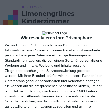
INSPIRACJA
Limonengrünes
Kinderzimmer
Wir respektieren Ihre Privatsphäre
Kinder-Loft-Zimmer in Limonengelb.
Wir und unsere Partner speichern und/oder greifen auf
AUTOR: Redakcja AboutDecor
Informationen wie Cookies auf einem Gerät zu und verarbeiten
personenbezogene Daten wie eindeutige Kennungen und
ZU DEN FAVORITEN HINZUFÜGEN
Standardinformationen, die von einem Gerät für personalisierte
Werbung und Inhalte, Werbung und Inhaltsmessung,
TEILEN
Zielgruppenforschung und Serviceentwicklung gesendet
werden.
Mit Ihrer Erlaubnis dürfen wir und unsere Partner über
Gerätescans genaue Standortdaten und Kenndaten abfragen.
Kommentare
Sie können auf die entsprechende Schaltfläche klicken, um der
STELLE EINE FRAGE
o. a. Datenverarbeitung durch uns und unsere 1538 Partner
zuzustimmen. Alternativ können Sie auf die entsprechende
Schaltfläche klicken, um die Einwilligung abzulehnen oder um
auf detailliertere Informationen zuzugreifen und um Ihre