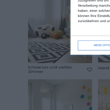
zuzugreifen und um 
Verarbeitung manche
haben, einer solchen
können Ihre Einstell
zurückkehren und unt
MEHR OPTI
Schwarzes und weißes
Wand 
Zimmer
Zu den Fav