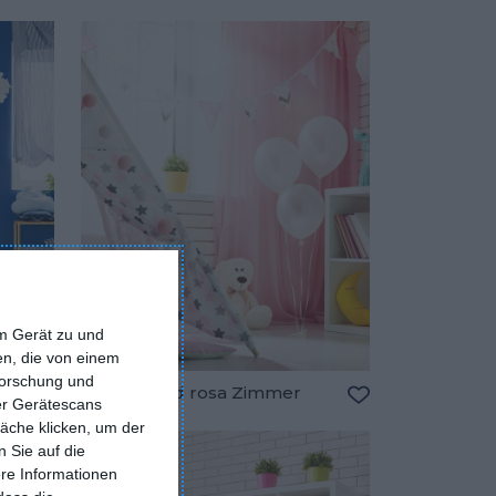
Zu den Favoriten hinzufügen
Zu den Favorite
em Gerät zu und
n, die von einem
forschung und
Weißes und rosa Zimmer
ber Gerätescans
Zu den Favoriten hinzufügen
Zu den Favorite
äche klicken, um der
 Sie auf die
ere Informationen