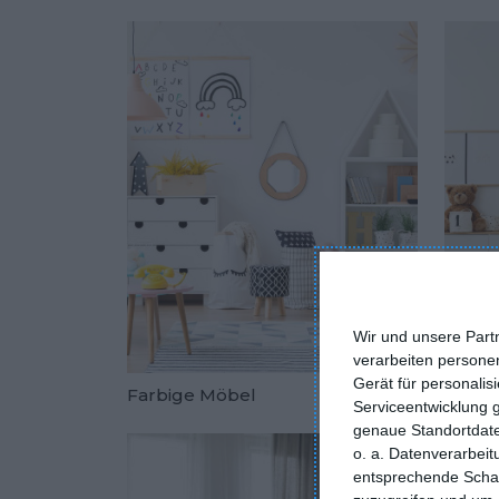
Zu den Fav
Wir und unsere Part
verarbeiten persone
Gerät für personali
Farbige Möbel
Anord
Serviceentwicklung 
Zu den Fav
genaue Standortdate
o. a. Datenverarbei
entsprechende Schalt