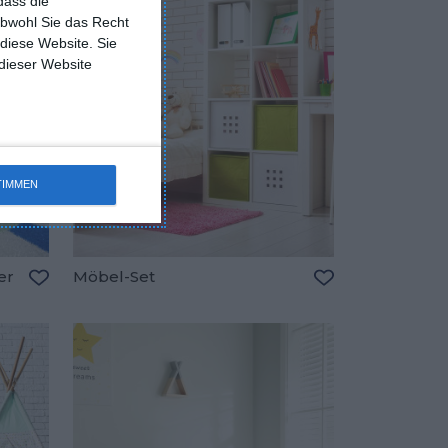
dass die
obwohl Sie das Recht
 diese Website. Sie
 dieser Website
TIMMEN
er
Möbel-Set
Zu den Favoriten hinzufügen
Zu den Favorite