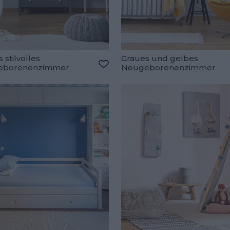
 stilvolles
Graues und gelbes
eborenenzimmer
Neugeborenenzimmer
oriten hinzufügen
Zu den Favoriten hinzufügen