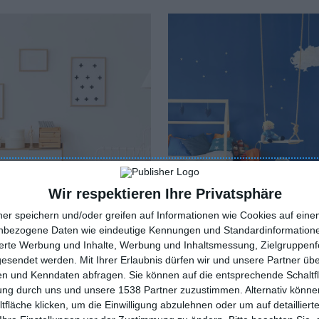
oriten hinzufügen
Zu den Favoriten hinzufügen
Wir respektieren Ihre Privatsphäre
ner speichern und/oder greifen auf Informationen wie Cookies auf ein
nbezogene Daten wie eindeutige Kennungen und Standardinformatione
sierte Werbung und Inhalte, Werbung und Inhaltsmessung, Zielgruppen
nung der Wände
Zimmer mit Schaukel
gesendet werden.
Mit Ihrer Erlaubnis dürfen wir und unsere Partner ü
oriten hinzufügen
Zu den Favoriten hinzufügen
n und Kenndaten abfragen. Sie können auf die entsprechende Schaltfl
tung durch uns und unsere 1538 Partner zuzustimmen. Alternativ können
fläche klicken, um die Einwilligung abzulehnen oder um auf detailliert