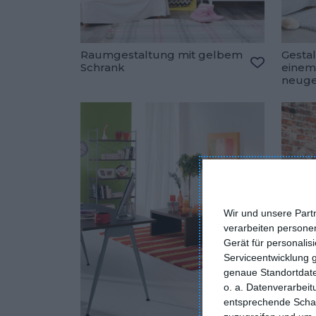
Raumgestaltung mit gelbem
Gesta
Schrank
einem
Zu den Fav
neuge
Wir und unsere Part
verarbeiten persone
Gerät für personali
Serviceentwicklung 
genaue Standortdate
o. a. Datenverarbei
entsprechende Schalt