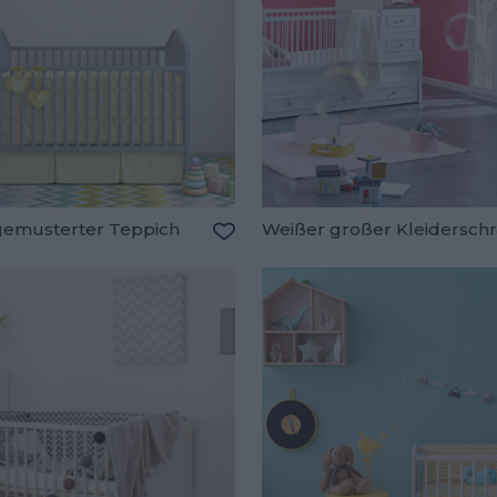
gemusterter Teppich
Weißer großer Kleidersch
oriten hinzufügen
Zu den Favoriten hinzufügen