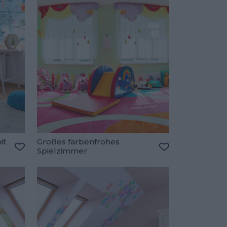
it
Großes farbenfrohes
Spielzimmer
Zu den Favoriten hinzufügen
Zu den Favorite