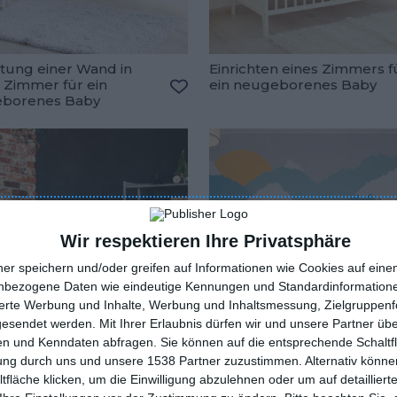
ltung einer Wand in
Einrichten eines Zimmers f
 Zimmer für ein
ein neugeborenes Baby
oriten hinzufügen
borenes Baby
Zu den Favoriten hinzufügen
Wir respektieren Ihre Privatsphäre
ner speichern und/oder greifen auf Informationen wie Cookies auf ein
nbezogene Daten wie eindeutige Kennungen und Standardinformatione
sierte Werbung und Inhalte, Werbung und Inhaltsmessung, Zielgruppen
gesendet werden.
Mit Ihrer Erlaubnis dürfen wir und unsere Partner ü
n und Kenndaten abfragen. Sie können auf die entsprechende Schaltfl
tung durch uns und unsere 1538 Partner zuzustimmen. Alternativ können
fläche klicken, um die Einwilligung abzulehnen oder um auf detailliert