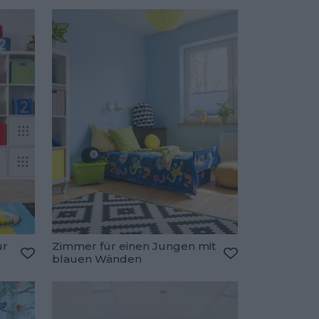
ür
Zimmer für einen Jungen mit
blauen Wänden
Zu den Favoriten hinzufügen
Zu den Favorite