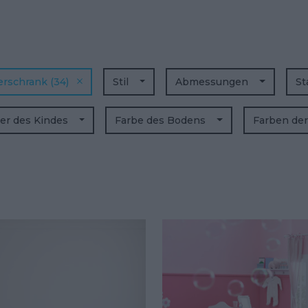
derschrank
(34)
Stil
Abmessungen
St
ter des Kindes
Farbe des Bodens
Farben de