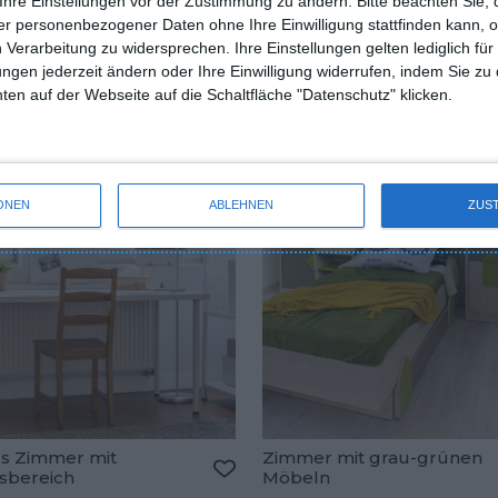
Ihre Einstellungen vor der Zustimmung zu ändern.
Bitte beachten Sie, 
r personenbezogener Daten ohne Ihre Einwilligung stattfinden kann, 
nes Zimmer für einen
Blau-graues Zimmer mit
 Verarbeitung zu widersprechen. Ihre Einstellungen gelten lediglich für
er im Industriestil
Bergmotivtapete
oriten hinzufügen
Zu den Favoriten hinzufügen
ungen jederzeit ändern oder Ihre Einwilligung widerrufen, indem Sie zu
en auf der Webseite auf die Schaltfläche "Datenschutz" klicken.
ONEN
ABLEHNEN
ZUS
s Zimmer mit
Zimmer mit grau-grünen
tsbereich
Möbeln
oriten hinzufügen
Zu den Favoriten hinzufügen