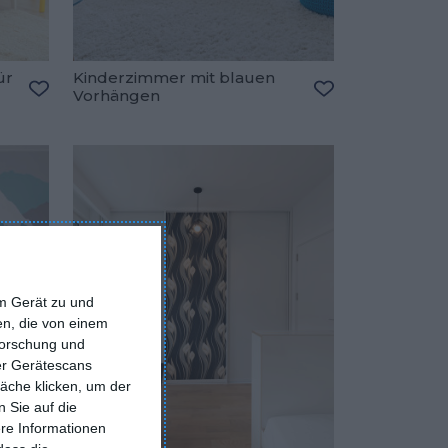
ür
Kinderzimmer mit blauen
Vorhängen
Zu den Favoriten hinzufügen
Zu den Favorite
em Gerät zu und
n, die von einem
forschung und
ber Gerätescans
äche klicken, um der
 Sie auf die
ere Informationen