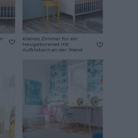
er
Kleines Zimmer für ein
Neugeborenes mit
Zu den Favoriten hinzufügen
Aufklebern an der Wand
Zu den Favorite