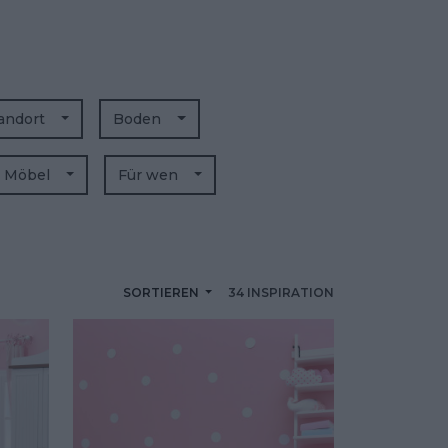
andort
Boden
r Möbel
Für wen
SORTIEREN
34 INSPIRATION