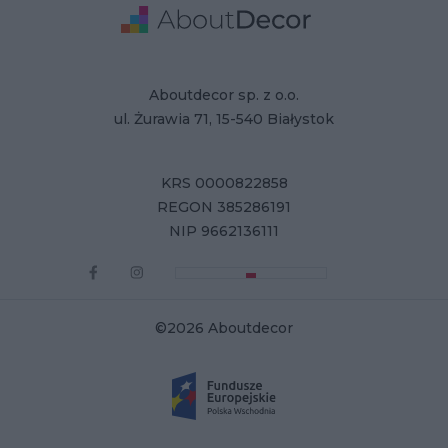
Adresse
Firmendaten
Aboutdecor sp. z o.o.
ul. Żurawia 71, 15-540 Białystok
KRS 0000822858
REGON 385286191
NIP 9662136111
©2026 Aboutdecor