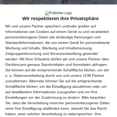
Wir respektieren Ihre Privatsphäre
Kommunistischer
Weißes Bett
Wir und unsere Partner speichern und/oder greifen auf
Sessel
Zu den Favoriten hinzufügen
Informationen wie Cookies auf einem Gerät zu und verarbeiten
Zu
personenbezogene Daten wie eindeutige Kennungen und
Standardinformationen, die von einem Gerät für personalisierte
Werbung und Inhalte, Werbung und Inhaltsmessung,
Zielgruppenforschung und Serviceentwicklung gesendet
werden.
Mit Ihrer Erlaubnis dürfen wir und unsere Partner über
Gerätescans genaue Standortdaten und Kenndaten abfragen.
Sie können auf die entsprechende Schaltfläche klicken, um der
o. a. Datenverarbeitung durch uns und unsere 1538 Partner
zuzustimmen. Alternativ können Sie auf die entsprechende
Schaltfläche klicken, um die Einwilligung abzulehnen oder um
auf detailliertere Informationen zuzugreifen und um Ihre
Einstellungen vor der Zustimmung zu ändern.
Bitte beachten
Sie, dass die Verarbeitung mancher personenbezogener Daten
Gestaltung einer
Weißer großer
ohne Ihre Einwilligung stattfinden kann, obwohl Sie das Recht
Betonwand
Kleiderschrank
Zu den Favoriten hinzufügen
Zu
haben, einer solchen Verarbeitung zu widersprechen. Ihre