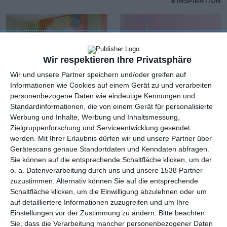
8 INSPIRATION
Wir respektieren Ihre Privatsphäre
Wir und unsere Partner speichern und/oder greifen auf
Informationen wie Cookies auf einem Gerät zu und verarbeiten
personenbezogene Daten wie eindeutige Kennungen und
Standardinformationen, die von einem Gerät für personalisierte
Werbung und Inhalte, Werbung und Inhaltsmessung,
Zielgruppenforschung und Serviceentwicklung gesendet
werden.
Mit Ihrer Erlaubnis dürfen wir und unsere Partner über
Möbel für die
Buntes Zimmer
Gerätescans genaue Standortdaten und Kenndaten abfragen.
Jüngsten
Zu den Favoriten hinzufügen
Sie können auf die entsprechende Schaltfläche klicken, um der
Zu
o. a. Datenverarbeitung durch uns und unsere 1538 Partner
zuzustimmen. Alternativ können Sie auf die entsprechende
Schaltfläche klicken, um die Einwilligung abzulehnen oder um
auf detailliertere Informationen zuzugreifen und um Ihre
Einstellungen vor der Zustimmung zu ändern.
Bitte beachten
Sie, dass die Verarbeitung mancher personenbezogener Daten