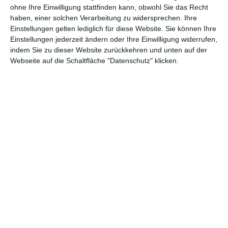
ohne Ihre Einwilligung stattfinden kann, obwohl Sie das Recht
haben, einer solchen Verarbeitung zu widersprechen. Ihre
Einstellungen gelten lediglich für diese Website. Sie können Ihre
Einstellungen jederzeit ändern oder Ihre Einwilligung widerrufen,
indem Sie zu dieser Website zurückkehren und unten auf der
Webseite auf die Schaltfläche "Datenschutz" klicken.
Zimmer für ein
Jugendraumgestaltung
neugeborenes Baby
Z
im Retro-Stil
Zu den Favoriten hinzufügen