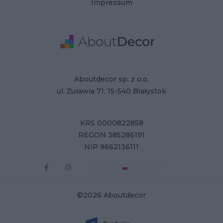
Impressum
Adresse
Firmendaten
Aboutdecor sp. z o.o.
ul. Żurawia 71, 15-540 Białystok
KRS 0000822858
REGON 385286191
NIP 9662136111
©2026 Aboutdecor