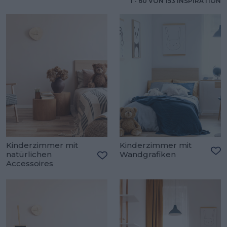
1
-
60
VON
153
INSPIRATION
Kinderzimmer mit
Kinderzimmer mit
natürlichen
Wandgrafiken
Zu
Accessoires
Zu den Favoriten hinzufügen