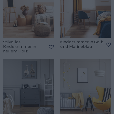
Stilvolles
Kinderzimmer in Gelb
Kinderzimmer in
und Marineblau
Zu
hellem Holz
Zu den Favoriten hinzufügen