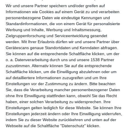
Wir und unsere Partner speichern und/oder greifen auf
Informationen wie Cookies auf einem Gerät zu und verarbeiten
personenbezogene Daten wie eindeutige Kennungen und
Standardinformationen, die von einem Gerät für personalisierte
Werbung und Inhalte, Werbung und Inhaltsmessung,
Zielgruppenforschung und Serviceentwicklung gesendet
werden.
Mit Ihrer Erlaubnis dürfen wir und unsere Partner über
Gerätescans genaue Standortdaten und Kenndaten abfragen.
Sie können auf die entsprechende Schaltfläche klicken, um der
o. a. Datenverarbeitung durch uns und unsere 1538 Partner
Dunkelgrünes
Kinderzimmer mit
Kinderzimmer
hellbraunen Möbeln
zuzustimmen. Alternativ können Sie auf die entsprechende
Zu den Favoriten hinzufügen
Zu
Schaltfläche klicken, um die Einwilligung abzulehnen oder um
auf detailliertere Informationen zuzugreifen und um Ihre
Einstellungen vor der Zustimmung zu ändern.
Bitte beachten
Sie, dass die Verarbeitung mancher personenbezogener Daten
ohne Ihre Einwilligung stattfinden kann, obwohl Sie das Recht
haben, einer solchen Verarbeitung zu widersprechen. Ihre
Einstellungen gelten lediglich für diese Website. Sie können Ihre
Einstellungen jederzeit ändern oder Ihre Einwilligung widerrufen,
indem Sie zu dieser Website zurückkehren und unten auf der
Webseite auf die Schaltfläche "Datenschutz" klicken.