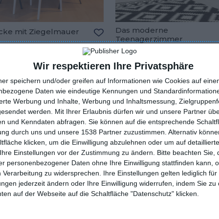
Das moderne
cke mit Ziegelmauer
Teenagerzimmer
oriten hinzufügen
Zu den Favoriten hinzufügen
Wir respektieren Ihre Privatsphäre
Neueste Artikel
ner speichern und/oder greifen auf Informationen wie Cookies auf ein
nbezogene Daten wie eindeutige Kennungen und Standardinformatione
sierte Werbung und Inhalte, Werbung und Inhaltsmessung, Zielgruppen
gesendet werden.
Mit Ihrer Erlaubnis dürfen wir und unsere Partner ü
n und Kenndaten abfragen. Sie können auf die entsprechende Schaltfl
tung durch uns und unsere 1538 Partner zuzustimmen. Alternativ können
fläche klicken, um die Einwilligung abzulehnen oder um auf detailliert
Ihre Einstellungen vor der Zustimmung zu ändern.
Bitte beachten Sie, 
r personenbezogener Daten ohne Ihre Einwilligung stattfinden kann, 
 Verarbeitung zu widersprechen. Ihre Einstellungen gelten lediglich für
ungen jederzeit ändern oder Ihre Einwilligung widerrufen, indem Sie zu
en auf der Webseite auf die Schaltfläche "Datenschutz" klicken.