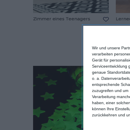
Zimmer eines Teenagers
Lerne
Zu den Fav
Wir und unsere Part
verarbeiten persone
Gerät für personali
Serviceentwicklung 
genaue Standortdate
o. a. Datenverarbei
entsprechende Schalt
zuzugreifen und um 
Verarbeitung manche
haben, einer solchen
können Ihre Einstell
zurückkehren und unt