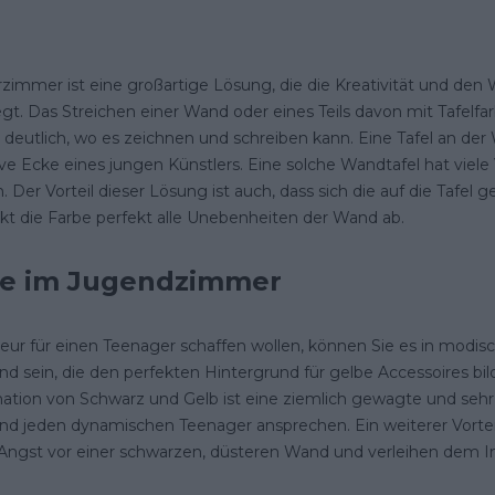
zimmer ist eine großartige Lösung, die die Kreativität und de
gt. Das Streichen einer Wand oder eines Teils davon mit Tafelfa
utlich, wo es zeichnen und schreiben kann. Eine Tafel an der W
tive Ecke eines jungen Künstlers. Eine solche Wandtafel hat v
 Der Vorteil dieser Lösung ist auch, dass sich die auf die Tafel
kt die Farbe perfekt alle Unebenheiten der Wand ab.
e im Jugendzimmer
eur für einen Teenager schaffen wollen, können Sie es in modis
sein, die den perfekten Hintergrund für gelbe Accessoires bil
tion von Schwarz und Gelb ist eine ziemlich gewagte und sehr k
nd jeden dynamischen Teenager ansprechen. Ein weiterer Vorteil
e Angst vor einer schwarzen, düsteren Wand und verleihen dem In