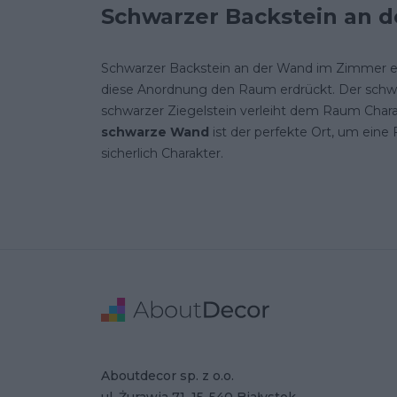
Schwarzer Backstein an 
Schwarzer Backstein an der Wand im Zimmer eine
diese Anordnung den Raum erdrückt. Der schwarz
schwarzer Ziegelstein verleiht dem Raum Chara
schwarze Wand
ist der perfekte Ort, um eine
sicherlich Charakter.
Stopka
Adresse
Firmendaten
Aboutdecor sp. z o.o.