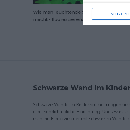
Wie man leuchtende Sterne an der Decke
MEHR OPTI
macht - fluoreszierende Sterne für die De
Schwarze Wand im Kinde
Schwarze Wände im Kinderzimmer mögen umstrit
eine ziemlich übliche Einrichtung. Und zwar a
man ein Kinderzimmer mit schwarzen Wänden int