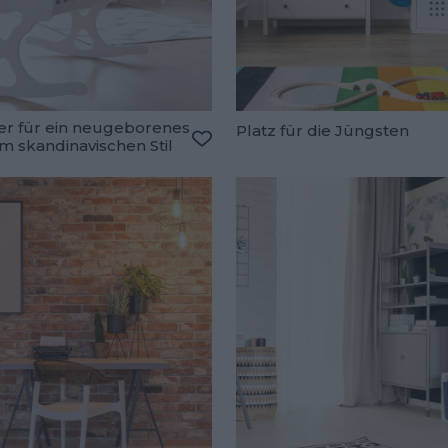
r für ein neugeborenes
Platz für die Jüngsten
m skandinavischen Stil
oriten hinzufügen
Zu den Favoriten hinzufügen