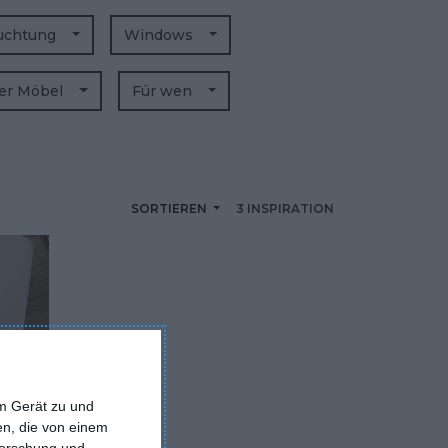
uchtung
Windows
der Möbel
Für wen
SORTIEREN
3 INSPIRATION
em Gerät zu und
n, die von einem
forschung und