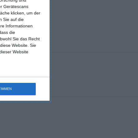
ber Gerätescans
äche klicken, um der
 Sie auf die
ere Informationen
dass die
en
obwohl Sie das Recht
 diese Website. Sie
Zu den Favoriten hinzufügen
 dieser Website
TIMMEN