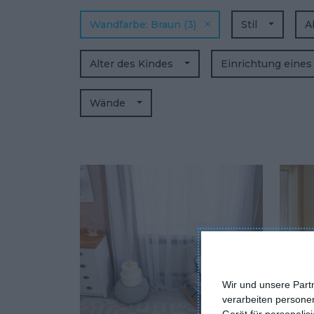
Wandfarbe
Braun
(3)
Stil
A
Alter des Kindes
Einrichtung eine
Wände
Wir und unsere Part
verarbeiten persone
Gerät für personali