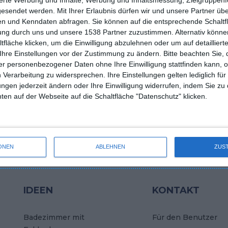
gesendet werden.
Mit Ihrer Erlaubnis dürfen wir und unsere Partner ü
n und Kenndaten abfragen. Sie können auf die entsprechende Schaltfl
tung durch uns und unsere 1538 Partner zuzustimmen. Alternativ können
fläche klicken, um die Einwilligung abzulehnen oder um auf detailliert
Ihre Einstellungen vor der Zustimmung zu ändern.
Bitte beachten Sie, 
dzimmer in Braun und
Ein Zimmer für einen Jung
r personenbezogener Daten ohne Ihre Einwilligung stattfinden kann, 
im skandinavischen Stil
 Verarbeitung zu widersprechen. Ihre Einstellungen gelten lediglich für
oriten hinzufügen
Zu den Favoriten hinzufügen
ungen jederzeit ändern oder Ihre Einwilligung widerrufen, indem Sie zu
en auf der Webseite auf die Schaltfläche "Datenschutz" klicken.
ONEN
ABLEHNEN
ZUS
IDEEN
KONTAKT
Badezimmer mit
Für den Benutzer