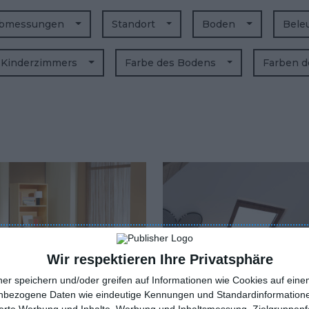
bmessungen
Standort
Boden
Bele
s Kinderzimmers
Farbe des Bodens
Farben 
Wir respektieren Ihre Privatsphäre
ner speichern und/oder greifen auf Informationen wie Cookies auf ein
nbezogene Daten wie eindeutige Kennungen und Standardinformatione
sierte Werbung und Inhalte, Werbung und Inhaltsmessung, Zielgruppen