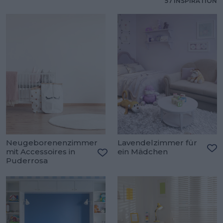
57 INSPIRATION
Neugeborenenzimmer
Lavendelzimmer für
mit Accessoires in
ein Mädchen
Zu
Puderrosa
Zu den Favoriten hinzufügen