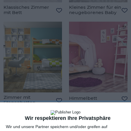
Klassisches Zimmer
Kleines Zimmer für ein
mit Bett
neugeborenes Baby
Zu den Favoriten hinzufügen
Zu
Zimmer mit
Himmelbett
Etagenbetten
Zu
Zu den Favoriten hinzufügen
Wir respektieren Ihre Privatsphäre
Wir und unsere Partner speichern und/oder greifen auf