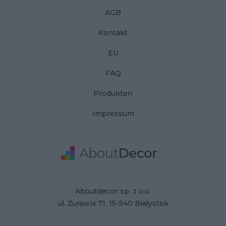
AGB
Kontakt
EU
FAQ
Produkten
Impressum
Adresse
Firmendaten
Aboutdecor sp. z o.o.
ul. Żurawia 71, 15-540 Białystok