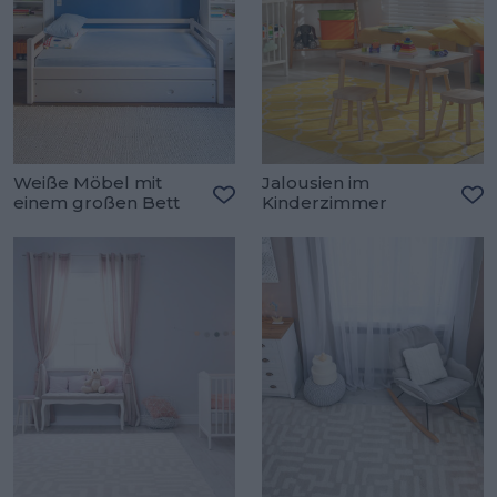
Weiße Möbel mit
Jalousien im
einem großen Bett
Kinderzimmer
Zu den Favoriten hinzufügen
Zu