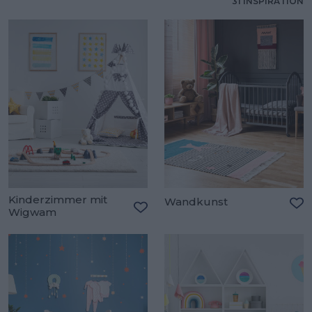
31 INSPIRATION
Kinderzimmer mit
Wandkunst
Wigwam
Zu
Zu den Favoriten hinzufügen