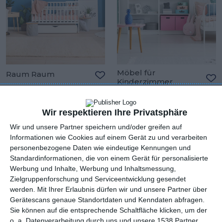
Möbel für
Raum Raum
Kinderzimmer
Zu den Favoriten hinzufügen
Zu
Wir respektieren Ihre Privatsphäre
Wir und unsere Partner speichern und/oder greifen auf
Informationen wie Cookies auf einem Gerät zu und verarbeiten
personenbezogene Daten wie eindeutige Kennungen und
Standardinformationen, die von einem Gerät für personalisierte
Werbung und Inhalte, Werbung und Inhaltsmessung,
Zielgruppenforschung und Serviceentwicklung gesendet
werden.
Mit Ihrer Erlaubnis dürfen wir und unsere Partner über
Gerätescans genaue Standortdaten und Kenndaten abfragen.
Sie können auf die entsprechende Schaltfläche klicken, um der
o. a. Datenverarbeitung durch uns und unsere 1538 Partner