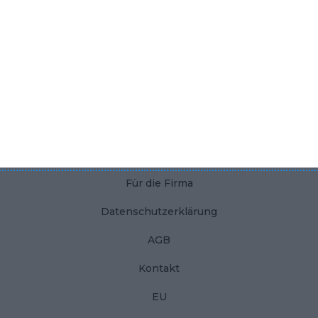
Moderner Flur
Traum-Schlafzimmer
Rosa Babyzimmer
KONTAKT
Für den Benutzer
Für die Firma
Datenschutzerklärung
AGB
Kontakt
EU