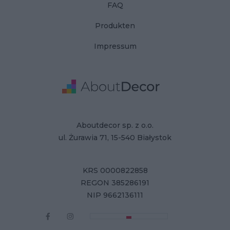
FAQ
Produkten
Impressum
Adresse
Firmendaten
Aboutdecor sp. z o.o.
ul. Żurawia 71, 15-540 Białystok
KRS 0000822858
REGON 385286191
NIP 9662136111