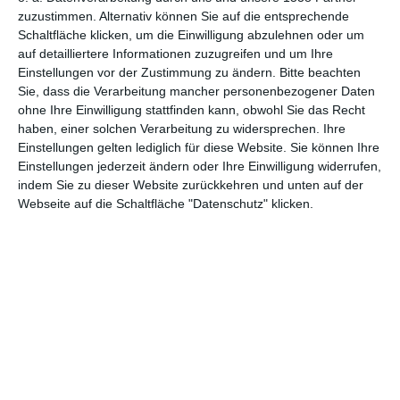
Anordnung der
Ein weißes Zimmer
zuzustimmen. Alternativ können Sie auf die entsprechende
Wände
einrichten
Zu den Favoriten hinzufügen
Zu
Schaltfläche klicken, um die Einwilligung abzulehnen oder um
auf detailliertere Informationen zuzugreifen und um Ihre
Einstellungen vor der Zustimmung zu ändern.
Bitte beachten
Sie, dass die Verarbeitung mancher personenbezogener Daten
ohne Ihre Einwilligung stattfinden kann, obwohl Sie das Recht
haben, einer solchen Verarbeitung zu widersprechen. Ihre
Einstellungen gelten lediglich für diese Website. Sie können Ihre
Einstellungen jederzeit ändern oder Ihre Einwilligung widerrufen,
indem Sie zu dieser Website zurückkehren und unten auf der
Webseite auf die Schaltfläche "Datenschutz" klicken.
Geräumiges Zimmer
Weißes Bett
mit rosa Vorhängen
Zu den Favoriten hinzufügen
Zu