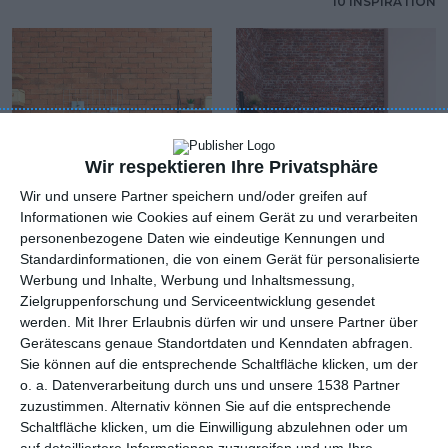
10 INSPIRATION
Wir respektieren Ihre Privatsphäre
Wir und unsere Partner speichern und/oder greifen auf
Informationen wie Cookies auf einem Gerät zu und verarbeiten
personenbezogene Daten wie eindeutige Kennungen und
Standardinformationen, die von einem Gerät für personalisierte
Werbung und Inhalte, Werbung und Inhaltsmessung,
Arbeitsecke mit roter
Skandinavische
Zielgruppenforschung und Serviceentwicklung gesendet
Backsteinmauer
Arbeitsecke
Zu den Favoriten hinzufügen
Zu
werden.
Mit Ihrer Erlaubnis dürfen wir und unsere Partner über
Gerätescans genaue Standortdaten und Kenndaten abfragen.
Sie können auf die entsprechende Schaltfläche klicken, um der
o. a. Datenverarbeitung durch uns und unsere 1538 Partner
zuzustimmen. Alternativ können Sie auf die entsprechende
Schaltfläche klicken, um die Einwilligung abzulehnen oder um
auf detailliertere Informationen zuzugreifen und um Ihre