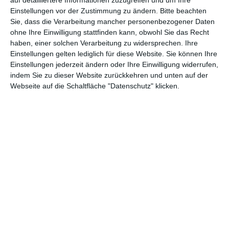
Einstellungen vor der Zustimmung zu ändern.
Bitte beachten
Sie, dass die Verarbeitung mancher personenbezogener Daten
ohne Ihre Einwilligung stattfinden kann, obwohl Sie das Recht
haben, einer solchen Verarbeitung zu widersprechen. Ihre
Einstellungen gelten lediglich für diese Website. Sie können Ihre
Einstellungen jederzeit ändern oder Ihre Einwilligung widerrufen,
Lernecke mit
Modernes Zimmer für
indem Sie zu dieser Website zurückkehren und unten auf der
Ziegelmauer
einen Teenager im
Webseite auf die Schaltfläche "Datenschutz" klicken.
Zu den Favoriten hinzufügen
Industriestil
Zu