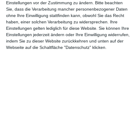
Einstellungen vor der Zustimmung zu ändern.
Bitte beachten
Andere Inspirationen
Sie, dass die Verarbeitung mancher personenbezogener Daten
ohne Ihre Einwilligung stattfinden kann, obwohl Sie das Recht
haben, einer solchen Verarbeitung zu widersprechen. Ihre
Einstellungen gelten lediglich für diese Website. Sie können Ihre
Einstellungen jederzeit ändern oder Ihre Einwilligung widerrufen,
indem Sie zu dieser Website zurückkehren und unten auf der
Webseite auf die Schaltfläche "Datenschutz" klicken.
Graues modernes
Kleines Schlafzimmer
Schlafzimmer
mit grauen und
Zu den Favoriten hinzufügen
grünen Accessoires
Zu