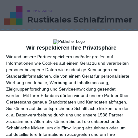
INSPIRACJA
Rustikales Schlafzimmer
Schlafzimmer im rustikalen Stil mit stimmungsvollem
Wir respektieren Ihre Privatsphäre
Schaukelstuhl
Wir und unsere Partner speichern und/oder greifen auf
AUTOR: Redakcja AboutDecor
Informationen wie Cookies auf einem Gerät zu und verarbeiten
personenbezogene Daten wie eindeutige Kennungen und
ZU DEN FAVORITEN HINZUFÜGEN
Standardinformationen, die von einem Gerät für personalisierte
Werbung und Inhalte, Werbung und Inhaltsmessung,
TEILEN
Zielgruppenforschung und Serviceentwicklung gesendet
werden.
Mit Ihrer Erlaubnis dürfen wir und unsere Partner über
Gerätescans genaue Standortdaten und Kenndaten abfragen.
Kommentare
Sie können auf die entsprechende Schaltfläche klicken, um der
STELLE EINE FRAGE
o. a. Datenverarbeitung durch uns und unsere 1538 Partner
zuzustimmen. Alternativ können Sie auf die entsprechende
Schaltfläche klicken, um die Einwilligung abzulehnen oder um
auf detailliertere Informationen zuzugreifen und um Ihre