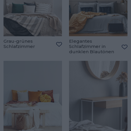
Grau-grünes
Elegantes
Schlafzimmer
Schlafzimmer in
Zu den Favoriten hinzufügen
dunklen Blautönen
Zu