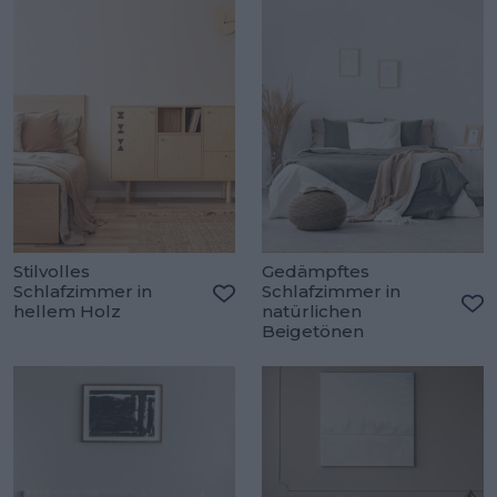
Stilvolles
Gedämpftes
Schlafzimmer in
Schlafzimmer in
hellem Holz
natürlichen
Zu den Favoriten hinzufügen
Zu
Beigetönen