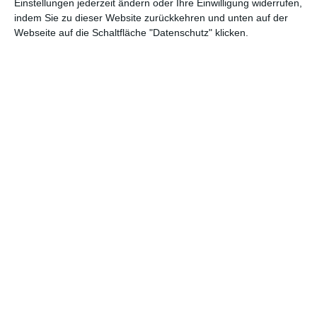
Einstellungen jederzeit ändern oder Ihre Einwilligung widerrufen,
indem Sie zu dieser Website zurückkehren und unten auf der
Webseite auf die Schaltfläche "Datenschutz" klicken.
Schlafzimmer in
Weißes und graues
Marineblau und Beige
Schlafzimmer
Zu den Favoriten hinzufügen
Zu
Schlafzimmer aus
Stilvolles
hellem Holz
Schlafzimmer in Beige
Zu den Favoriten hinzufügen
und Braun