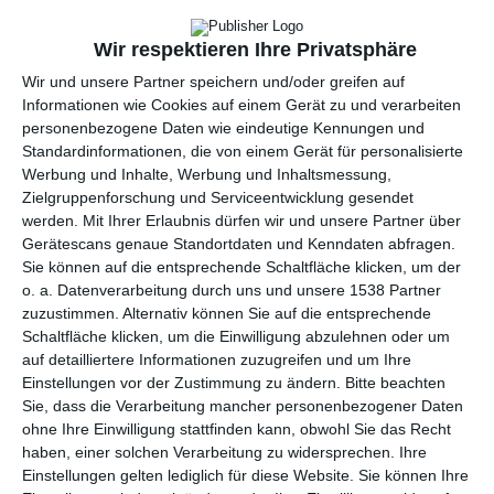
Wir respektieren Ihre Privatsphäre
Wir und unsere Partner speichern und/oder greifen auf
Informationen wie Cookies auf einem Gerät zu und verarbeiten
personenbezogene Daten wie eindeutige Kennungen und
Standardinformationen, die von einem Gerät für personalisierte
Werbung und Inhalte, Werbung und Inhaltsmessung,
Zielgruppenforschung und Serviceentwicklung gesendet
werden.
Mit Ihrer Erlaubnis dürfen wir und unsere Partner über
Gerätescans genaue Standortdaten und Kenndaten abfragen.
Stilvolles
Schlafzimmer mit
Schlafzimmer mit
Accessoires in
Sie können auf die entsprechende Schaltfläche klicken, um der
Boho-Elementen
Puderrosa
o. a. Datenverarbeitung durch uns und unsere 1538 Partner
Zu den Favoriten hinzufügen
Zu
zuzustimmen. Alternativ können Sie auf die entsprechende
Schaltfläche klicken, um die Einwilligung abzulehnen oder um
auf detailliertere Informationen zuzugreifen und um Ihre
Einstellungen vor der Zustimmung zu ändern.
Bitte beachten
Sie, dass die Verarbeitung mancher personenbezogener Daten
ohne Ihre Einwilligung stattfinden kann, obwohl Sie das Recht
haben, einer solchen Verarbeitung zu widersprechen. Ihre
Einstellungen gelten lediglich für diese Website. Sie können Ihre