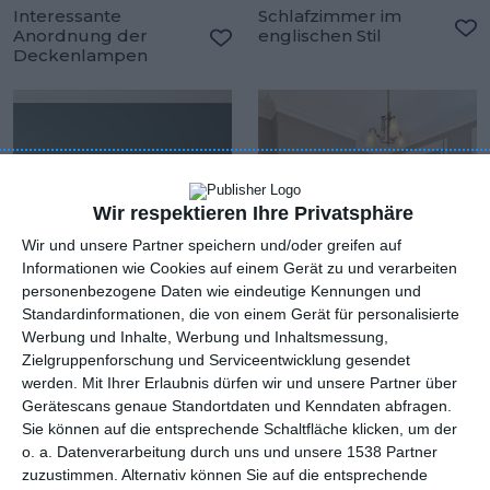
Interessante
Schlafzimmer im
Anordnung der
englischen Stil
Zu
Deckenlampen
Zu den Favoriten hinzufügen
Wir respektieren Ihre Privatsphäre
Wir und unsere Partner speichern und/oder greifen auf
Informationen wie Cookies auf einem Gerät zu und verarbeiten
personenbezogene Daten wie eindeutige Kennungen und
Standardinformationen, die von einem Gerät für personalisierte
Werbung und Inhalte, Werbung und Inhaltsmessung,
Zielgruppenforschung und Serviceentwicklung gesendet
Grünes und weißes
Schlafzimmer im
werden.
Mit Ihrer Erlaubnis dürfen wir und unsere Partner über
Schlafzimmer
Kolonialstil
Gerätescans genaue Standortdaten und Kenndaten abfragen.
Zu den Favoriten hinzufügen
Zu
Sie können auf die entsprechende Schaltfläche klicken, um der
o. a. Datenverarbeitung durch uns und unsere 1538 Partner
zuzustimmen. Alternativ können Sie auf die entsprechende