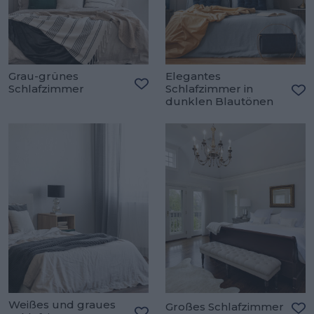
Grau-grünes
Elegantes
Schlafzimmer
Schlafzimmer in
Zu den Favoriten hinzufügen
dunklen Blautönen
Zu
Weißes und graues
Großes Schlafzimmer