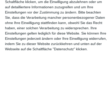
Schaltfläche klicken, um die Einwilligung abzulehnen oder um
auf detailliertere Informationen zuzugreifen und um Ihre
Einstellungen vor der Zustimmung zu ändern.
Bitte beachten
Sie, dass die Verarbeitung mancher personenbezogener Daten
ohne Ihre Einwilligung stattfinden kann, obwohl Sie das Recht
haben, einer solchen Verarbeitung zu widersprechen. Ihre
Einstellungen gelten lediglich für diese Website. Sie können Ihre
Einstellungen jederzeit ändern oder Ihre Einwilligung widerrufen,
indem Sie zu dieser Website zurückkehren und unten auf der
Webseite auf die Schaltfläche "Datenschutz" klicken.
Weißes und gelbes
Gestaltung eines
Schlafzimmer
großen Schlafzimmers
Zu den Favoriten hinzufügen
mit dunklem
Zu
Bodenbelag