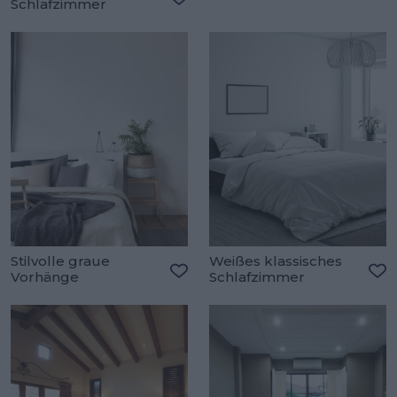
Schlafzimmer
Zu
Zu den Favoriten hinzufügen
Stilvolle graue
Weißes klassisches
Vorhänge
Schlafzimmer
Zu den Favoriten hinzufügen
Zu