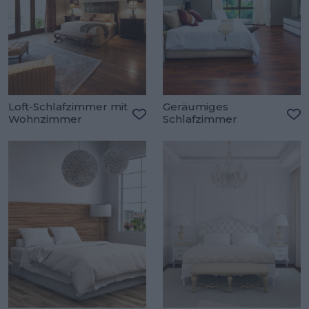
Loft-Schlafzimmer mit
Geräumiges
Wohnzimmer
Schlafzimmer
Zu den Favoriten hinzufügen
Zu